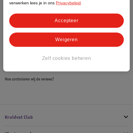
verwerken lees je in ons
Privacybeleid
.
Meer informatie
Accepteer
Bestel & Bezorginformatie
Weigeren
Bekijk ook
Zelf cookies beheren
Meer
Organix
Alle 6 maanden
Hoe controleren wij de reviews?
Kruidvat Club