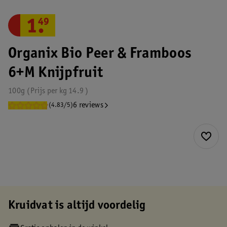
1
.
49
Organix Bio Peer & Framboos
6+M Knijpfruit
100g
Prijs per
kg
14.9
6 reviews
(4.83/5)
Kruidvat is altijd voordelig