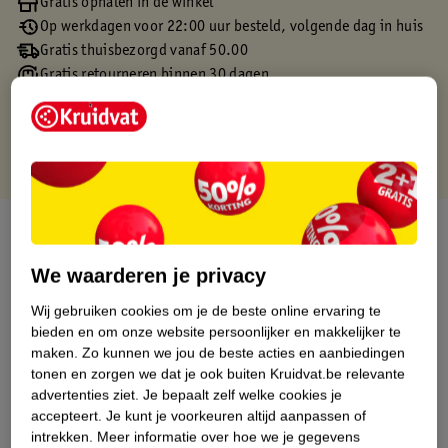
Gratis ophalen in de winkel
Op werkdagen voor 22:00 uur besteld, volgende dag in huis
Gratis thuisbezorgd vanaf 50.00
Gratis retourneren binnen 30 dagen
Gratis punten met je Kruidvat kaart
Over dit product
We waarderen je privacy
Productinformatie
Wij gebruiken cookies om je de beste online ervaring te
bieden en om onze website persoonlijker en makkelijker te
Etiketinformatie
maken.
Zo kunnen we jou de beste acties en aanbiedingen
tonen en zorgen we dat je ook buiten Kruidvat.be relevante
Nature Impact Score
advertenties ziet.
Je bepaalt zelf welke cookies je
accepteert.
Je kunt je voorkeuren altijd aanpassen of
Dit product heeft (nog) geen Nature
intrekken.
Meer informatie over hoe we je gegevens
Impact Score.