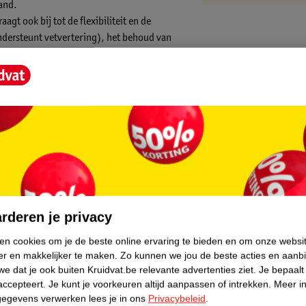
and.
gt ook bij tot de flexibiliteit en de
ndersteunt vetvertering), het behoud van
uurlijke weerstand.
core.
rderen je privacy
ken cookies om je de beste online ervaring te bieden en om onze websi
er en makkelijker te maken.
Zo kunnen we jou de beste acties en aanb
e dat je ook buiten Kruidvat.be relevante advertenties ziet.
Je bepaalt
accepteert.
Je kunt je voorkeuren altijd aanpassen of intrekken.
Meer in
gegevens verwerken lees je in ons
Privacybeleid
.