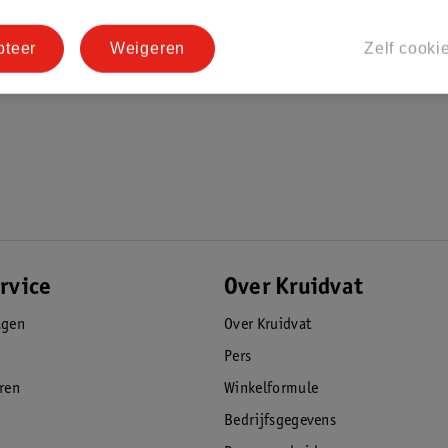
pteer
Weigeren
Zelf cooki
rvice
Over Kruidvat
agen
Over Kruidvat
Pers
eren
Winkelformule
Bedrijfsgegevens