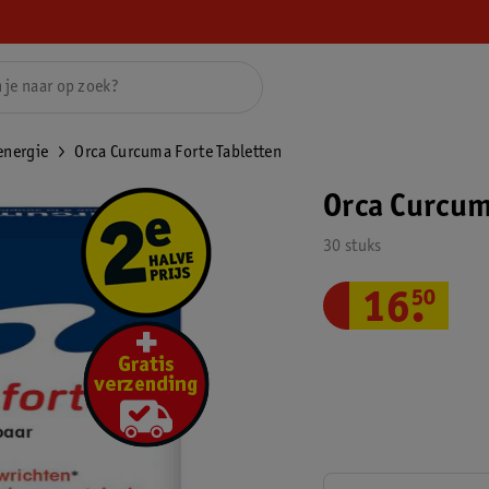
energie
Orca Curcuma Forte Tabletten
Orca Curcum
30 stuks
16
.
50