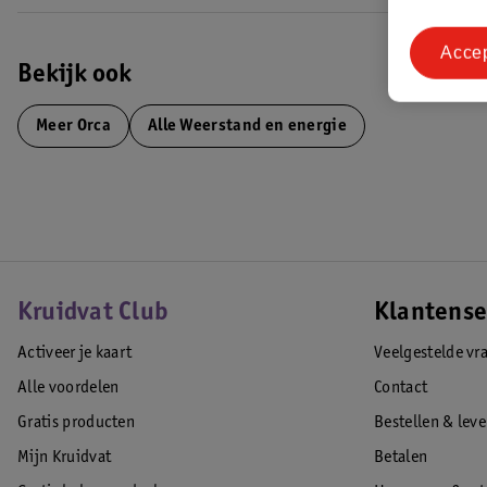
Acce
Bekijk ook
Meer
Orca
Alle Weerstand en energie
Kruidvat Club
Klantense
Activeer je kaart
Veelgestelde vr
Alle voordelen
Contact
Gratis producten
Bestellen & lev
Mijn Kruidvat
Betalen