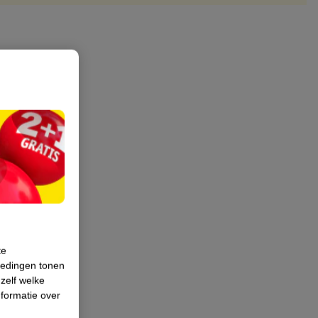
te
iedingen tonen
 zelf welke
formatie over