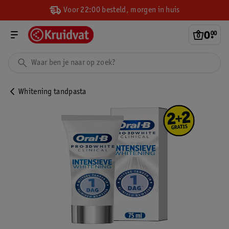
Voor 22:00 besteld, morgen in huis
0
.
00
Whitening tandpasta