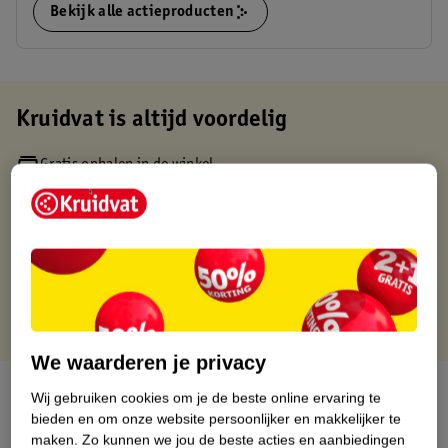
Bekijk alle actieproducten
Kruidvat is altijd voordelig
Gratis ophalen in de winkel
Op werkdagen voor 22:00 uur besteld, volgende dag in huis
Gratis thuisbezorgd vanaf 50.00
Gratis retourneren binnen 30 dagen
Gratis punten met je Kruidvat kaart
We waarderen je privacy
Over dit product
Wij gebruiken cookies om je de beste online ervaring te
bieden en om onze website persoonlijker en makkelijker te
Productinformatie
maken.
Zo kunnen we jou de beste acties en aanbiedingen