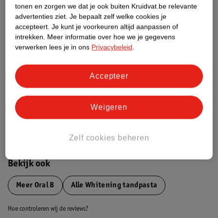
tonen en zorgen we dat je ook buiten Kruidvat.be relevante
advertenties ziet.
Je bepaalt zelf welke cookies je
Etiketinformatie
accepteert.
Je kunt je voorkeuren altijd aanpassen of
intrekken.
Meer informatie over hoe we je gegevens
verwerken lees je in ons
Privacybeleid
.
Nature Impact Score
Dit product heeft (nog) geen Nature
Accepteer
Impact Score.
Meer informatie
Weigeren
Bestel & Bezorginformatie
Zelf cookies beheren
Bekijk ook
Meer
Oral B
Alle Whitening tandpasta
Hoe controleren wij de reviews?