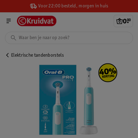
Voor 22:00 besteld, morgen in huis
0
.
00
Elektrische tandenborstels