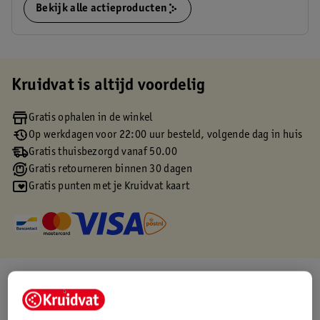
Bekijk alle actieproducten
Kruidvat is altijd voordelig
Gratis ophalen in de winkel
Op werkdagen voor 22:00 uur besteld, volgende dag in huis
Gratis thuisbezorgd vanaf 50.00
Gratis retourneren binnen 30 dagen
Gratis punten met je Kruidvat kaart
Over dit product
Productinformatie