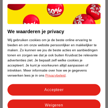
Etiketinformatie
Nature Impact Score
We waarderen je privacy
Dit product heeft (nog) geen Nature
Impact Score.
Wij gebruiken cookies om je de beste online ervaring te
Meer informatie
bieden en om onze website persoonlijker en makkelijker te
maken.
Zo kunnen we jou de beste acties en aanbiedingen
tonen en zorgen we dat je ook buiten Kruidvat.be relevante
advertenties ziet.
Je bepaalt zelf welke cookies je
Bestel & Bezorginformatie
accepteert.
Je kunt je voorkeuren altijd aanpassen of
intrekken.
Meer informatie over hoe we je gegevens
verwerken lees je in ons
Privacybeleid
.
Bekijk ook
Accepteer
Meer
Oral B
Alle Elektrische tandenborstels
Hoe controleren wij de reviews?
Weigeren