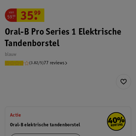
van
35
.
99
59
.
99
Oral-B Pro Series 1 Elektrische
Tandenborstel
blauw
77 reviews
(3.82/5)
Actie
Oral-B elektrische tandenborstel