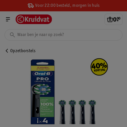
Voor 22:00 besteld, morgen in huis
0
.
00
Opzetborstels