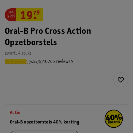
van
19
.
79
32
.
99
Oral-B Pro Cross Action
Opzetborstels
zwart, 4 stuks
10765 reviews
(4.55/5)
Actie
Oral-B opzetborstels 40% korting