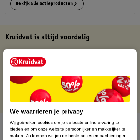
Bekijk alle actieproducten
Kruidvat is altijd voordelig
Gratis ophalen in de winkel
Op werkdagen voor 22:00 uur besteld, volgende dag in huis
Gratis thuisbezorgd vanaf 50.00
Gratis retourneren binnen 30 dagen
Gratis punten met je Kruidvat kaart
We waarderen je privacy
Over dit product
Wij gebruiken cookies om je de beste online ervaring te
bieden en om onze website persoonlijker en makkelijker te
maken.
Zo kunnen we jou de beste acties en aanbiedingen
Productinformatie