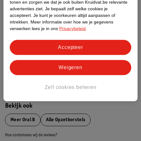
tonen en zorgen we dat je ook buiten Kruidvat.be relevante
advertenties ziet.
Je bepaalt zelf welke cookies je
Etiketinformatie
accepteert.
Je kunt je voorkeuren altijd aanpassen of
intrekken.
Meer informatie over hoe we je gegevens
verwerken lees je in ons
Privacybeleid
.
Nature Impact Score
Dit product heeft (nog) geen Nature
Accepteer
Impact Score.
Meer informatie
Weigeren
Bestel & Bezorginformatie
Zelf cookies beheren
Bekijk ook
Meer
Oral B
Alle Opzetborstels
Hoe controleren wij de reviews?