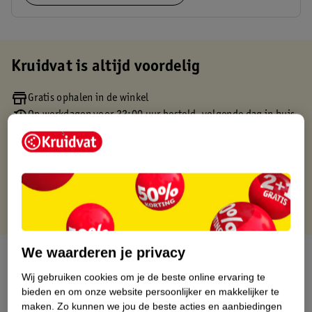
Kruidvat is altijd voordelig
Gratis ophalen in de winkel
Op werkdagen voor 22:00 uur besteld, volgende dag in huis
Gratis thuisbezorgd vanaf 50.00
Gratis retourneren binnen 30 dagen
Gratis punten met je Kruidvat kaart
We waarderen je privacy
Over dit product
Wij gebruiken cookies om je de beste online ervaring te
Productinformatie
bieden en om onze website persoonlijker en makkelijker te
maken.
Zo kunnen we jou de beste acties en aanbiedingen