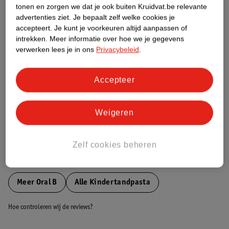
tonen en zorgen we dat je ook buiten Kruidvat.be relevante
Etiketinformatie
advertenties ziet.
Je bepaalt zelf welke cookies je
accepteert.
Je kunt je voorkeuren altijd aanpassen of
intrekken.
Meer informatie over hoe we je gegevens
Nature Impact Score
verwerken lees je in ons
Privacybeleid
.
Dit product heeft (nog) geen Nature
Impact Score.
Accepteer
Meer informatie
Weigeren
Bestel & Bezorginformatie
Zelf cookies beheren
Bekijk ook
Meer
Oral B
Alle Kindertandpasta
Hoe controleren wij de reviews?