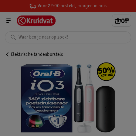
Voor 22:00 besteld, morgen in huis
0
.
00
Elektrische tandenborstels