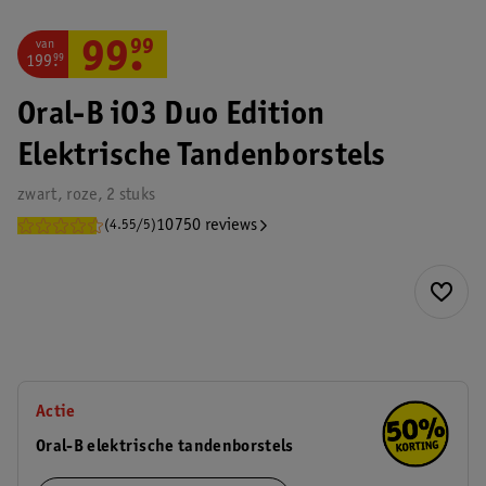
van
99
.
99
199
.
99
Oral-B iO3 Duo Edition
Elektrische Tandenborstels
zwart, roze, 2 stuks
10750 reviews
(4.55/5)
Actie
Oral-B elektrische tandenborstels