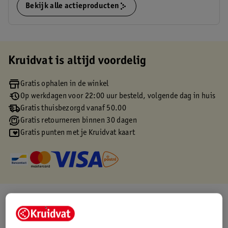
Bekijk alle actieproducten
Kruidvat is altijd voordelig
Gratis ophalen in de winkel
Op werkdagen voor 22:00 uur besteld, volgende dag in huis
Gratis thuisbezorgd vanaf 50.00
Gratis retourneren binnen 30 dagen
Gratis punten met je Kruidvat kaart
Over dit product
Productinformatie