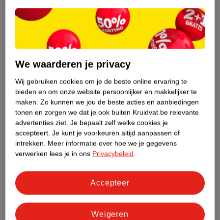
Etiketinformatie
Nature Impact Score
We waarderen je privacy
Dit product heeft (nog) geen Nature
Impact Score.
Wij gebruiken cookies om je de beste online ervaring te
Meer informatie
bieden en om onze website persoonlijker en makkelijker te
maken.
Zo kunnen we jou de beste acties en aanbiedingen
tonen en zorgen we dat je ook buiten Kruidvat.be relevante
advertenties ziet.
Je bepaalt zelf welke cookies je
Bestel & Bezorginformatie
accepteert.
Je kunt je voorkeuren altijd aanpassen of
intrekken.
Meer informatie over hoe we je gegevens
verwerken lees je in ons
Privacybeleid
.
Bekijk ook
Accepteer
Meer
Oral B
Alle Elektrische tandenborstels
Hoe controleren wij de reviews?
Weigeren