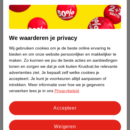
Etiketinformatie
Nature Impact Score
We waarderen je privacy
Dit product heeft (nog) geen Nature
Impact Score.
Wij gebruiken cookies om je de beste online ervaring te
Meer informatie
bieden en om onze website persoonlijker en makkelijker te
maken.
Zo kunnen we jou de beste acties en aanbiedingen
tonen en zorgen we dat je ook buiten Kruidvat.be relevante
advertenties ziet.
Je bepaalt zelf welke cookies je
Bestel & Bezorginformatie
accepteert.
Je kunt je voorkeuren altijd aanpassen of
intrekken.
Meer informatie over hoe we je gegevens
verwerken lees je in ons
Privacybeleid
.
Bekijk ook
Accepteer
Meer
Oral B
Alle Elektrische tandenborstels
Hoe controleren wij de reviews?
Weigeren