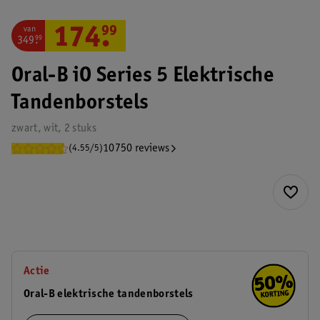
van
174
.
99
349
.
99
Oral-B iO Series 5 Elektrische
Tandenborstels
zwart, wit, 2 stuks
10750 reviews
(4.55/5)
Actie
Oral-B elektrische tandenborstels