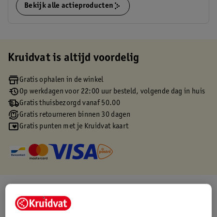
Bekijk alle actieproducten
Kruidvat is altijd voordelig
Gratis ophalen in de winkel
Op werkdagen voor 22:00 uur besteld, volgende dag in huis
Gratis thuisbezorgd vanaf 50.00
Gratis retourneren binnen 30 dagen
Gratis punten met je Kruidvat kaart
Over dit product
Productinformatie