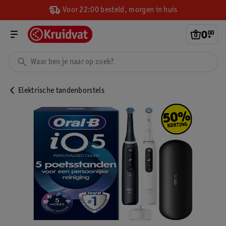
Voor 22:00 besteld, morgen in huis
0
.
00
Elektrische tandenborstels