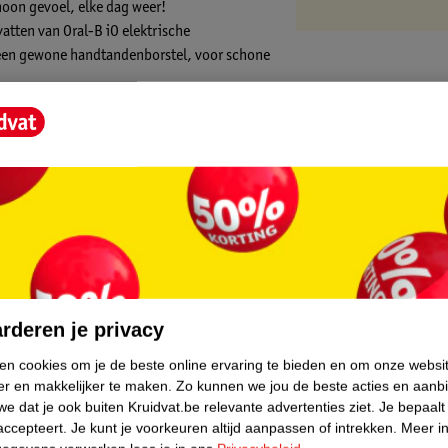
hoon gevoel, elke dag weer!
atten van Oral-B iO elektrische
 een gewone handtandenborstel, voor schone
aren met polijstende blaadjes om zo alle
tere glimlach. Omdat tandartsen voor de
vervangen, hebben de Oral-B opzetborstels
 vervanging.
die exclusief ontworpen zijn en gegarandeerd
core.
rderen je privacy
borstels combineren perfect gehoekte
ken cookies om je de beste online ervaring te bieden en om onze websi
sten en verkleuringen te verwijderen, voor
er en makkelijker te maken.
Zo kunnen we jou de beste acties en aanb
e dat je ook buiten Kruidvat.be relevante advertenties ziet.
Je bepaalt
ben gespreide borstelharen die aangeven
accepteert.
Je kunt je voorkeuren altijd aanpassen of intrekken.
Meer in
ng