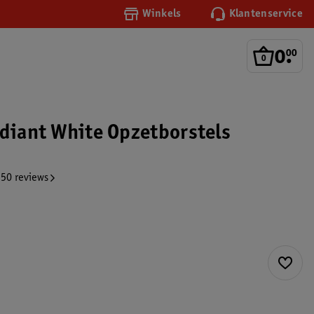
Winkels
Klantenservice
0
.
00
adiant White Opzetborstels
50 reviews