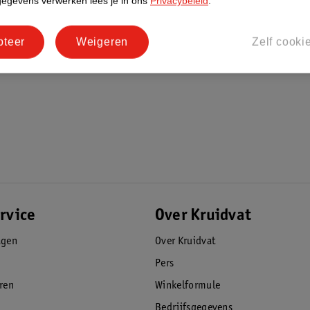
gegevens verwerken lees je in ons
Privacybeleid
.
rstels hebben kleurveranderende
 voor een optimale reiniging
pteer
Weigeren
Zelf cooki
etsen lastig en laat tandplak achter. Voor
e borstelharen wit worden
met de enige opzetborstel die exclusief is
andenborstel
nborstelmerk door tandartsen wereldwijd
rvice
Over Kruidvat
agen
Over Kruidvat
Pers
eren
Winkelformule
Bedrijfsgegevens