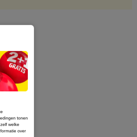
te
iedingen tonen
 zelf welke
formatie over