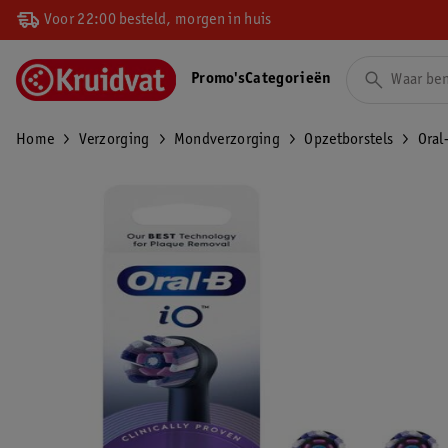
Voor 22:00 besteld, morgen in huis
Promo's
Categorieën
Home
Verzorging
Mondverzorging
Opzetborstels
Oral