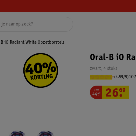
-B iO Radiant White Opzetborstels
Oral-B iO R
zwart, 4 stuks
107
(4.55/5)
van
26
.
69
44
.
49