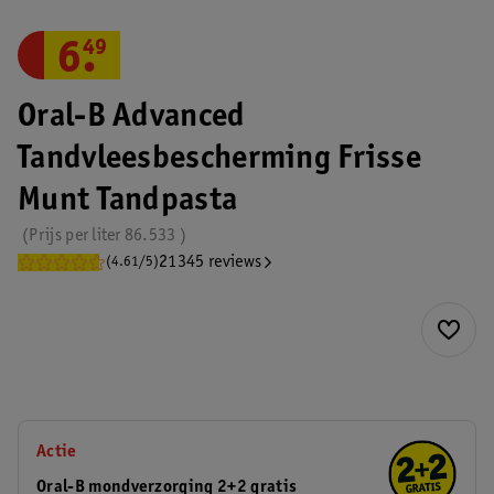
6
.
49
Oral-B Advanced
Tandvleesbescherming Frisse
Munt Tandpasta
Prijs per
liter
86.533
21345 reviews
(4.61/5)
Actie
Oral-B mondverzorging 2+2 gratis