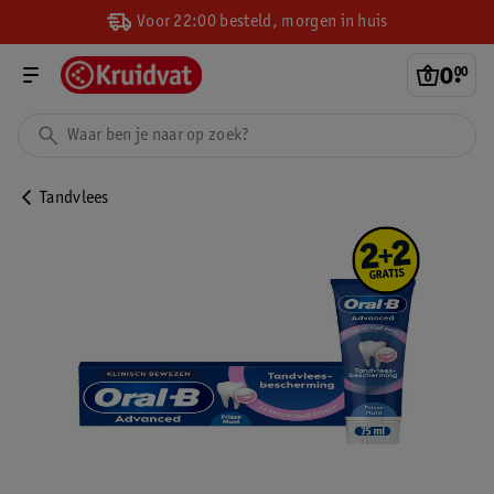
Voor 22:00 besteld, morgen in huis
0
.
00
Tandvlees