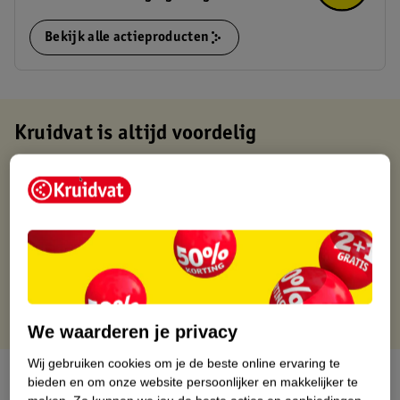
Bekijk alle actieproducten
Kruidvat is altijd voordelig
Gratis ophalen in de winkel
Op werkdagen voor 22:00 uur besteld, volgende dag in huis
Gratis thuisbezorgd vanaf 50.00
Gratis retourneren binnen 30 dagen
Gratis punten met je Kruidvat kaart
We waarderen je privacy
Wij gebruiken cookies om je de beste online ervaring te
Over dit product
bieden en om onze website persoonlijker en makkelijker te