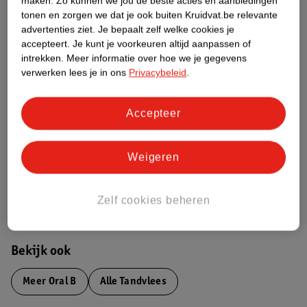
maken.
Zo kunnen we jou de beste acties en aanbiedingen
Productinformatie
tonen en zorgen we dat je ook buiten Kruidvat.be relevante
advertenties ziet.
Je bepaalt zelf welke cookies je
accepteert.
Je kunt je voorkeuren altijd aanpassen of
Etiketinformatie
intrekken.
Meer informatie over hoe we je gegevens
verwerken lees je in ons
Privacybeleid
.
Nature Impact Score
Accepteer
Dit product heeft (nog) geen Nature
Impact Score.
Meer informatie
Weigeren
Bestel & Bezorginformatie
Zelf cookies beheren
Bekijk ook
Meer
Oral B
Alle Tandvlees