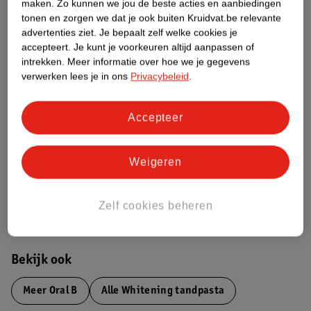
maken.
Zo kunnen we jou de beste acties en aanbiedingen
tonen en zorgen we dat je ook buiten Kruidvat.be relevante
Productinformatie
advertenties ziet.
Je bepaalt zelf welke cookies je
accepteert.
Je kunt je voorkeuren altijd aanpassen of
Etiketinformatie
intrekken.
Meer informatie over hoe we je gegevens
verwerken lees je in ons
Privacybeleid
.
Nature Impact Score
Accepteer
Dit product heeft (nog) geen Nature
Impact Score.
Meer informatie
Weigeren
Zelf cookies beheren
Bestel & Bezorginformatie
Bekijk ook
Meer
Oral B
Alle Whitening tandpasta