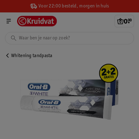
Voor 22:00 besteld, morgen in huis
0
.
00
Whitening tandpasta