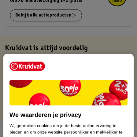
Oral-B mondverzorging 2+2 gratis
Bekijk alle actieproducten
Kruidvat is altijd voordelig
Gratis ophalen in de winkel
Op werkdagen voor 22:00 uur besteld, volgende dag in huis
Gratis thuisbezorgd vanaf 50.00
Gratis retourneren binnen 30 dagen
Gratis punten met je Kruidvat kaart
We waarderen je privacy
Wij gebruiken cookies om je de beste online ervaring te
Over dit product
bieden en om onze website persoonlijker en makkelijker te