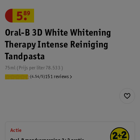
5
.
89
Oral-B 3D White Whitening
Therapy Intense Reiniging
Tandpasta
75ml
Prijs per
liter
78.533
151 reviews
(4.54/5)
Actie