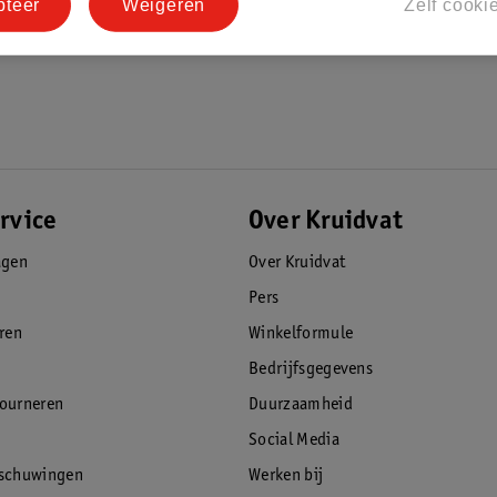
pteer
Weigeren
Zelf cooki
rvice
Over Kruidvat
agen
Over Kruidvat
Pers
eren
Winkelformule
Bedrijfsgegevens
tourneren
Duurzaamheid
Social Media
rschuwingen
Werken bij