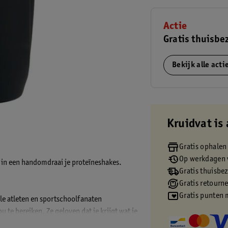
Actie
Gratis thuisbe
Bekijk alle act
Kruidvat is 
Gratis ophalen
Op werkdagen v
 in een handomdraai je proteïneshakes.
Gratis thuisbe
Gratis retourn
Gratis punten 
le atleten en sportschoolfanaten
 te bereiken. Ze geloven dat je krijgt wat je
 alleen ingrediënten van hoge kwaliteit en