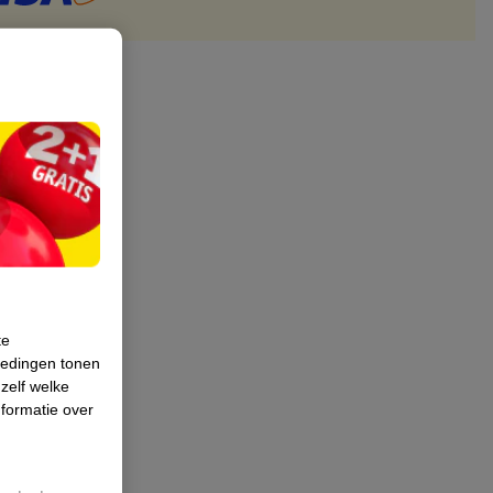
te
iedingen tonen
 zelf welke
formatie over