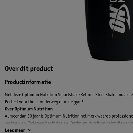
Over dit product
Productinformatie
Met deze Optimum Nutrition Smartshake Reforce Steel Shaker maak je
Perfect voor thuis, onderweg of in de gym!
Over Optimum Nutrition
Al meer dan 30 jaar is Optimum Nutrition het merk waarop professione
vertrouwen. Iedereen heeft doelen. Optimum Nutrition helpt die van jou
erin stopt, daarom gebruiken hun gecertificeerde productiefaciliteiten
Lees meer