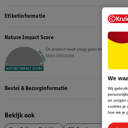
strenge kwaliteitscontroles bij het maken van hun producten.
EAN code:5060751994107
Etiketinformatie
Nature Impact Score
Dit product heeft (nog) geen Nature Impact S
Meer informatie
We waa
Wij gebrui
Bestel & Bezorginformatie
persoonlijk
en zorgen w
cookies je 
hoe we je 
Bekijk ook