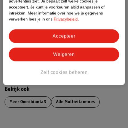
advertenties ziet.
Je bepaalt zelf welke cookies je
Etiketinformatie
accepteert.
Je kunt je voorkeuren altijd aanpassen of
intrekken.
Meer informatie over hoe we je gegevens
verwerken lees je in ons
Privacybeleid
.
Nature Impact Score
Dit product heeft (nog) geen Nature
Accepteer
Impact Score.
Meer informatie
Weigeren
Bestel & Bezorginformatie
Zelf cookies beheren
Bekijk ook
Meer
Omnibionta3
Alle Multivitamines