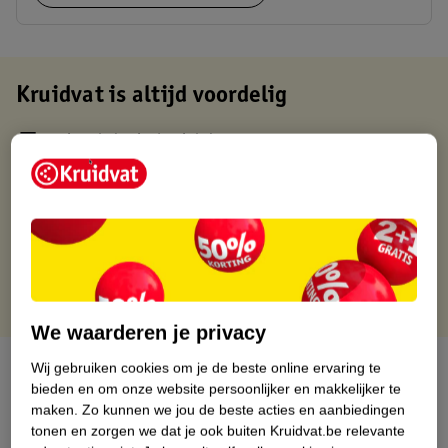
Kruidvat is altijd voordelig
Gratis ophalen in de winkel
Op werkdagen voor 22:00 uur besteld, volgende dag in huis
Gratis thuisbezorgd vanaf 50.00
Gratis retourneren binnen 30 dagen
Gratis punten met je Kruidvat kaart
We waarderen je privacy
Over dit product
Wij gebruiken cookies om je de beste online ervaring te
bieden en om onze website persoonlijker en makkelijker te
maken.
Zo kunnen we jou de beste acties en aanbiedingen
Productinformatie
tonen en zorgen we dat je ook buiten Kruidvat.be relevante