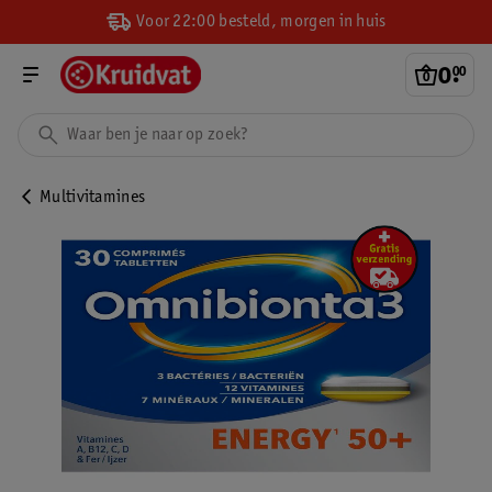
Voor 22:00 besteld, morgen in huis
0
.
00
Multivitamines