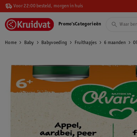
Voor 22:00 besteld, morgen in huis
Promo's
Categorieën
Home
Baby
Babyvoeding
Fruithapjes
6 maanden
O