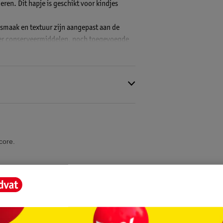
ren. Dit hapje is geschikt voor kindjes
 smaak en textuur zijn aangepast aan de
nder conserveermiddelen, noch toegevoegde
 hiervoor een plastic lepel. Bewaar
 Restjes niet opnieuw gebruiken.
core.