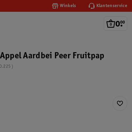
Winkels
Klantenservice
0
.
00
 Appel Aardbei Peer Fruitpap
0.225