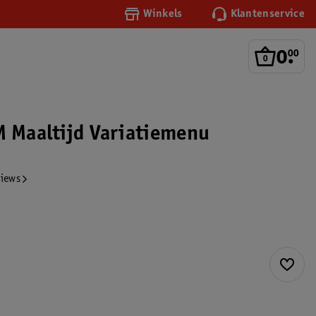
Winkels
Klantenservice
0
.
00
M Maaltijd Variatiemenu
views