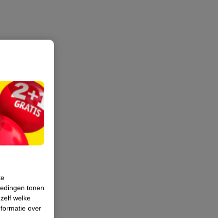
te
iedingen tonen
 zelf welke
formatie over