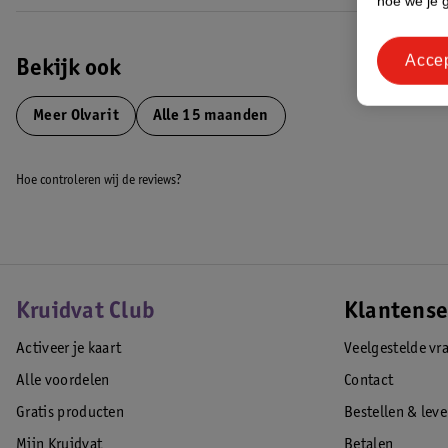
hoe we je 
Acce
Bekijk ook
Meer
Olvarit
Alle 15 maanden
Hoe controleren wij de reviews?
Kruidvat Club
Klantense
Activeer je kaart
Veelgestelde vr
Alle voordelen
Contact
Gratis producten
Bestellen & lev
Mijn Kruidvat
Betalen