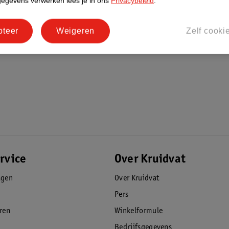
gegevens verwerken lees je in ons
Privacybeleid
.
pteer
Weigeren
Zelf cooki
rvice
Over Kruidvat
agen
Over Kruidvat
Pers
eren
Winkelformule
Bedrijfsgegevens