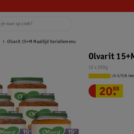
n
Olvarit 15+M Maaltijd Variatiemenu
Olvarit 15+
12 x 250g
4 re
(4.5/5)
20
.
88