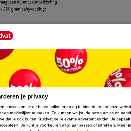
draagt aan de smaakontwikkeling.
elk 250 gram babyvoeding:
uctuur
oor de planeet
core.
rderen je privacy
ken cookies om je de beste online ervaring te bieden en om onze websi
er en makkelijker te maken.
Zo kunnen we jou de beste acties en aanb
e dat je ook buiten Kruidvat.be relevante advertenties ziet.
Je bepaalt
accepteert.
Je kunt je voorkeuren altijd aanpassen of intrekken.
Meer in