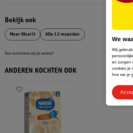
Bekijk ook
Meer
Olvarit
Alle 12 maanden
We waa
Wij gebrui
Hoe controleren wij de reviews?
persoonlijk
en zorgen w
cookies je 
ANDEREN KOCHTEN OOK
hoe we je 
Acce