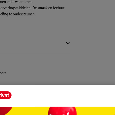
nen en te waarderen.
serveringsmiddelen. De smaak en textuur
keling te ondersteunen.
core.