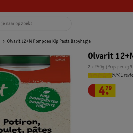
n
Olvarit 12+M Pompoen Kip Pasta Babyhapje
Olvarit 12+
2 x 250g
Prijs per
kg
9
1 revi
(5/5)
4
.
79