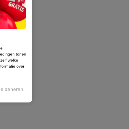
te
iedingen tonen
 zelf welke
formatie over
es beheren