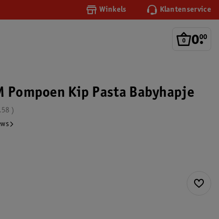
Winkels
Klantenservice
0
.
00
M Pompoen Kip Pasta Babyhapje
.58
ews