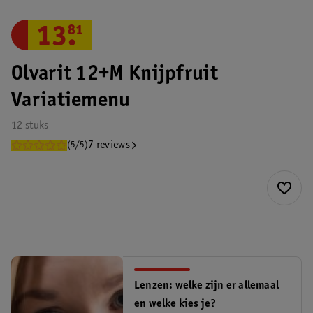
13
.
81
Olvarit 12+M Knijpfruit
Variatiemenu
12 stuks
7 reviews
(5/5)
Lenzen: welke zijn er allemaal
en welke kies je?