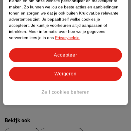
bieden en om onze website persoonlijker en makkelijker te
Over dit product
maken.
Zo kunnen we jou de beste acties en aanbiedingen
tonen en zorgen we dat je ook buiten Kruidvat.be relevante
Productinformatie
advertenties ziet.
Je bepaalt zelf welke cookies je
accepteert.
Je kunt je voorkeuren altijd aanpassen of
intrekken.
Meer informatie over hoe we je gegevens
Etiketinformatie
verwerken lees je in ons
Privacybeleid
.
Nature Impact Score
Accepteer
Dit product heeft (nog) geen Nature
Impact Score.
Weigeren
Meer informatie
Zelf cookies beheren
Bestel & Bezorginformatie
Bekijk ook