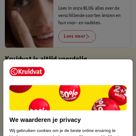
Lees in onze BLOG alles over de
verschillende soorten lenzen en
hun voor- en nadelen.
Lees meer
Kruidvat is altijd voordelig
Gratis ophalen in de winkel
Op werkdagen voor 22:00 uur besteld, volgende dag in huis
Gratis thuisbezorgd vanaf 50.00
Gratis retourneren binnen 30 dagen
Gratis punten met je Kruidvat kaart
We waarderen je privacy
Wij gebruiken cookies om je de beste online ervaring te