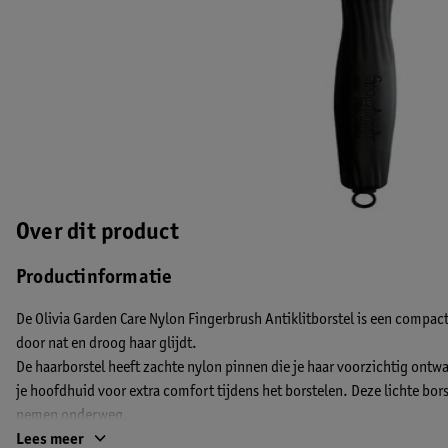
Over dit product
Productinformatie
De Olivia Garden Care Nylon Fingerbrush Antiklitborstel is een compact
door nat en droog haar glijdt.
De haarborstel heeft zachte nylon pinnen die je haar voorzichtig ont
je hoofdhuid voor extra comfort tijdens het borstelen. Deze lichte bors
nemen onderweg.
EAN code:5414343013941
Lees meer