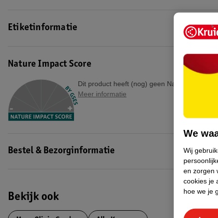
Etiketinformatie
Nature Impact Score
Dit product heeft (nog) geen Nature Impact S
Meer informatie
We waa
Wij gebrui
Bestel & Bezorginformatie
persoonlijk
en zorgen w
cookies je 
hoe we je 
Bekijk ook