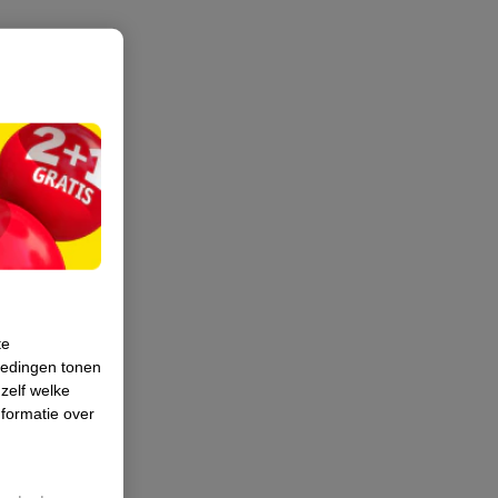
te
iedingen tonen
 zelf welke
formatie over