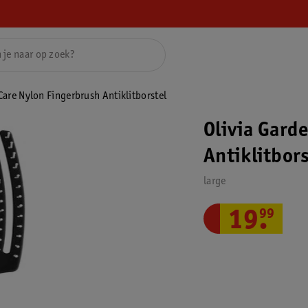
Care Nylon Fingerbrush Antiklitborstel
Olivia Gard
Antiklitbors
large
19
.
99