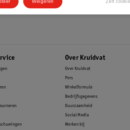
pteer
Weigeren
Zelf cooki
rvice
Over Kruidvat
agen
Over Kruidvat
Pers
eren
Winkelformule
Bedrijfsgegevens
tourneren
Duurzaamheid
Social Media
rschuwingen
Werken bij