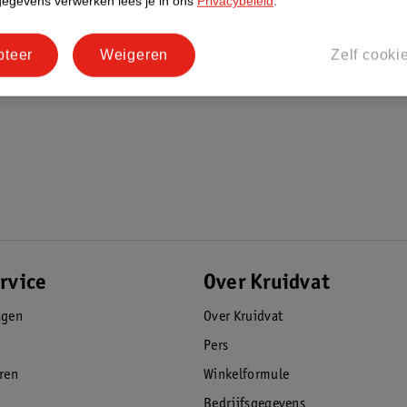
gegevens verwerken lees je in ons
Privacybeleid
.
pteer
Weigeren
Zelf cooki
rvice
Over Kruidvat
agen
Over Kruidvat
Pers
eren
Winkelformule
Bedrijfsgegevens