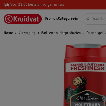
Voor 22:00 besteld, morgen in huis
Promo's
Categorieën
Home
Verzorging
Bad- en doucheproducten
Douchegel