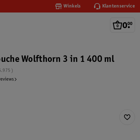
Winkels
Klantenservice
0
.
00
ouche Wolfthorn 3 in 1 400 ml
6.975
reviews