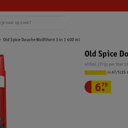
Old Spice Douche Wolfthorn 3 in 1 400 ml
Old Spice D
400ml
Prijs per
liter
1
15 
(4.67/5)
6
.
79