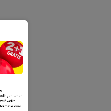
te
iedingen tonen
 zelf welke
formatie over