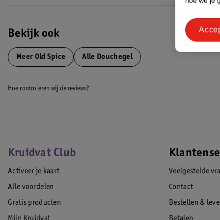
hoe we je 
Acce
Bekijk ook
Meer
Old Spice
Alle Douchegel
Hoe controleren wij de reviews?
Kruidvat Club
Klantense
Activeer je kaart
Veelgestelde vr
Alle voordelen
Contact
Gratis producten
Bestellen & lev
Mijn Kruidvat
Betalen