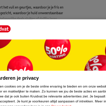
 het vuil en geurtjes, waardoor je je fris en
n gezicht, waardoor je huid onweerstaanbaar
elangrijke deals sluiten of dolfijn leren
ijn en een vleugje vanille versterken de
core.
rderen je privacy
ken cookies om je de beste online ervaring te bieden en om onze websi
er en makkelijker te maken.
Zo kunnen we jou de beste acties en aanb
e dat je ook buiten Kruidvat.be relevante advertenties ziet.
Je bepaalt
accepteert.
Je kunt je voorkeuren altijd aanpassen of intrekken.
Meer in