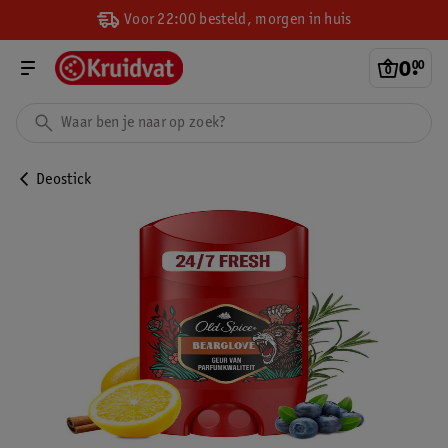
Voor 22:00 besteld, morgen in huis
0
.
00
Deostick