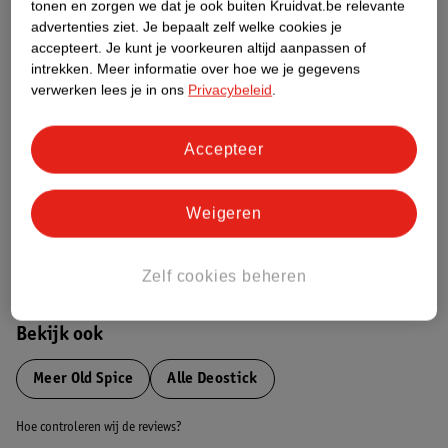
tonen en zorgen we dat je ook buiten Kruidvat.be relevante
advertenties ziet.
Je bepaalt zelf welke cookies je
Etiketinformatie
accepteert.
Je kunt je voorkeuren altijd aanpassen of
intrekken.
Meer informatie over hoe we je gegevens
verwerken lees je in ons
Privacybeleid
.
Nature Impact Score
Dit product heeft (nog) geen Nature
Accepteer
Impact Score.
Meer informatie
Weigeren
Bestel & Bezorginformatie
Zelf cookies beheren
Bekijk ook
Meer
Old Spice
Alle Deostick
Hoe controleren wij de reviews?