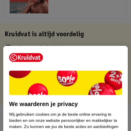
Kruidvat is altijd voordelig
Gratis ophalen in de winkel
Op werkdagen voor 22:00 uur besteld, volgende dag in huis
Gratis thuisbezorgd vanaf 50.00
Gratis retourneren binnen 30 dagen
Gratis punten met je Kruidvat kaart
We waarderen je privacy
Over dit product
Wij gebruiken cookies om je de beste online ervaring te
bieden en om onze website persoonlijker en makkelijker te
maken.
Zo kunnen we jou de beste acties en aanbiedingen
Productinformatie