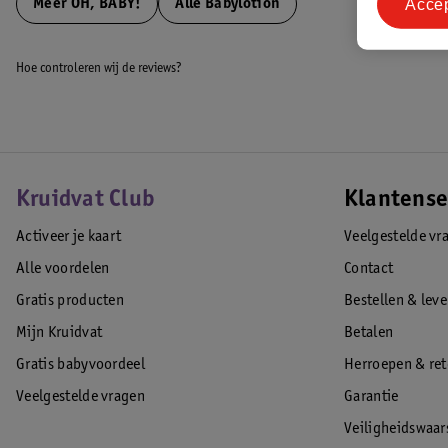
Acce
Meer
OH, BABY!
Alle Babylotion
Hoe controleren wij de reviews?
Kruidvat Club
Klantense
Activeer je kaart
Veelgestelde vr
Alle voordelen
Contact
Gratis producten
Bestellen & lev
Mijn Kruidvat
Betalen
Gratis babyvoordeel
Herroepen & re
Veelgestelde vragen
Garantie
Veiligheidswaa