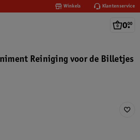
Winkels
Klantenservice
0
.
00
niment Reiniging voor de Billetjes