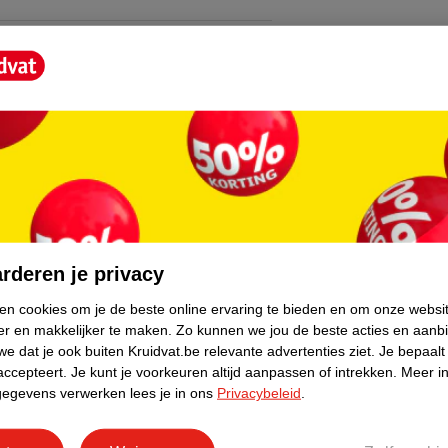
de billen van je kindje te reinigen tijdens
kan je het liniment gebruiken om het mondje
en. Het stearinezuur kalmeert en kalmeert
core.
?
d en reinig de billetjes zorgvuldig. Afspoelen
rderen je privacy
ken cookies om je de beste online ervaring te bieden en om onze websi
er en makkelijker te maken.
Zo kunnen we jou de beste acties en aanb
e dat je ook buiten Kruidvat.be relevante advertenties ziet.
Je bepaalt
accepteert.
Je kunt je voorkeuren altijd aanpassen of intrekken.
Meer in
gegevens verwerken lees je in ons
Privacybeleid
.