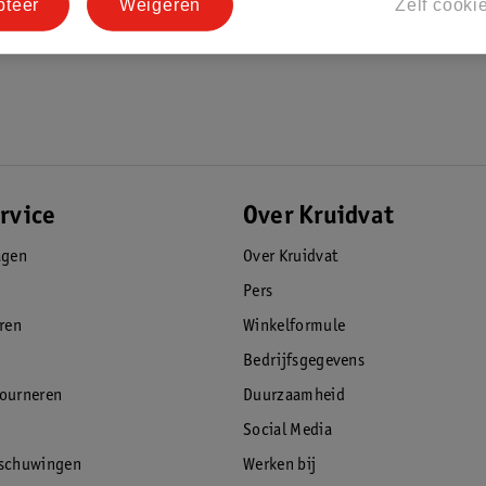
pteer
Weigeren
Zelf cooki
rvice
Over Kruidvat
agen
Over Kruidvat
Pers
eren
Winkelformule
Bedrijfsgegevens
tourneren
Duurzaamheid
Social Media
rschuwingen
Werken bij