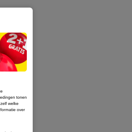
te
iedingen tonen
 zelf welke
formatie over