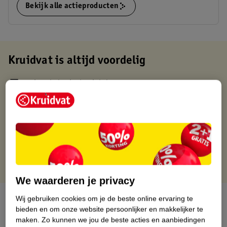
Bekijk alle actieproducten
Kruidvat is altijd voordelig
Gratis ophalen in de winkel
Op werkdagen voor 22:00 uur besteld, volgende dag in huis
Gratis thuisbezorgd vanaf 50.00
Gratis retourneren binnen 30 dagen
Gratis punten met je Kruidvat kaart
We waarderen je privacy
Over dit product
Wij gebruiken cookies om je de beste online ervaring te
bieden en om onze website persoonlijker en makkelijker te
maken.
Zo kunnen we jou de beste acties en aanbiedingen
Productinformatie