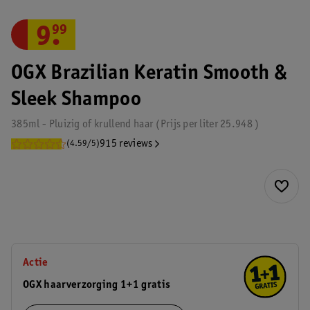
9
.
99
OGX Brazilian Keratin Smooth &
Sleek Shampoo
385ml - Pluizig of krullend haar
Prijs per
liter
25.948
915 reviews
(4.59/5)
Actie
OGX haarverzorging 1+1 gratis