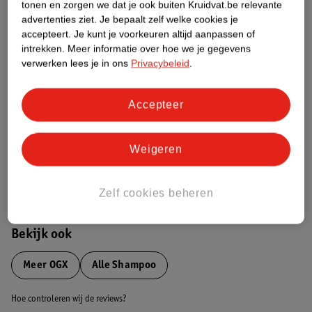
tonen en zorgen we dat je ook buiten Kruidvat.be relevante
advertenties ziet.
Je bepaalt zelf welke cookies je
Etiketinformatie
accepteert.
Je kunt je voorkeuren altijd aanpassen of
intrekken.
Meer informatie over hoe we je gegevens
verwerken lees je in ons
Privacybeleid
.
Nature Impact Score
Dit product heeft (nog) geen Nature
Accepteer
Impact Score.
Meer informatie
Weigeren
Bestel & Bezorginformatie
Zelf cookies beheren
Bekijk ook
Meer
OGX
Alle Shampoo
Hoe controleren wij de reviews?