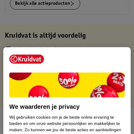
Bekijk alle actieproducten
Kruidvat is altijd voordelig
Gratis ophalen in de winkel
Op werkdagen voor 22:00 uur besteld, volgende dag in huis
Gratis thuisbezorgd vanaf 50.00
Gratis retourneren binnen 30 dagen
Gratis punten met je Kruidvat kaart
We waarderen je privacy
Over dit product
Wij gebruiken cookies om je de beste online ervaring te
bieden en om onze website persoonlijker en makkelijker te
maken.
Zo kunnen we jou de beste acties en aanbiedingen
Productinformatie