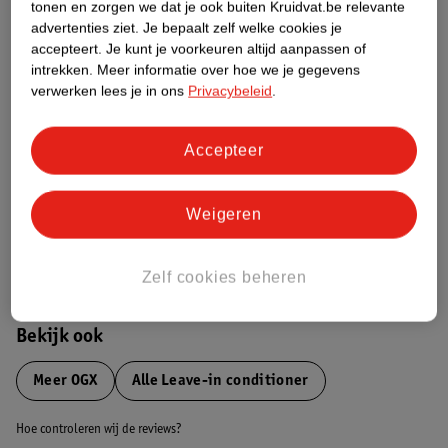
tonen en zorgen we dat je ook buiten Kruidvat.be relevante
advertenties ziet.
Je bepaalt zelf welke cookies je
Etiketinformatie
accepteert.
Je kunt je voorkeuren altijd aanpassen of
intrekken.
Meer informatie over hoe we je gegevens
verwerken lees je in ons
Privacybeleid
.
Nature Impact Score
Dit product heeft (nog) geen Nature
Accepteer
Impact Score.
Meer informatie
Weigeren
Bestel & Bezorginformatie
Zelf cookies beheren
Bekijk ook
Meer
OGX
Alle Leave-in conditioner
Hoe controleren wij de reviews?