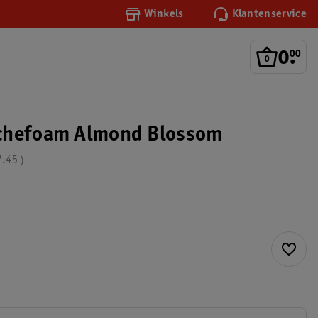
Winkels
Klantenservice
0
.
00
chefoam Almond Blossom
7.45