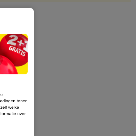
te
iedingen tonen
 zelf welke
formatie over