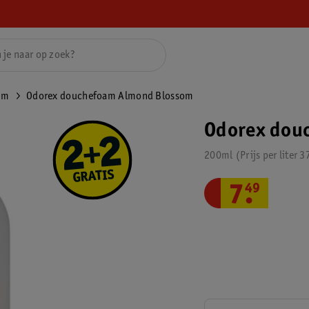
im
Odorex douchefoam Almond Blossom
Odorex dou
200ml
Prijs per
liter
3
7
.
49