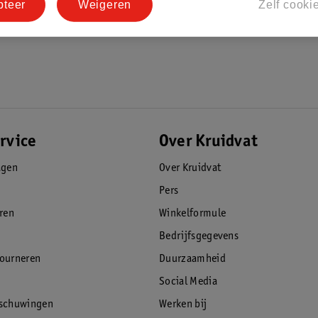
pteer
Weigeren
Zelf cooki
rvice
Over Kruidvat
agen
Over Kruidvat
Pers
eren
Winkelformule
Bedrijfsgegevens
tourneren
Duurzaamheid
Social Media
rschuwingen
Werken bij