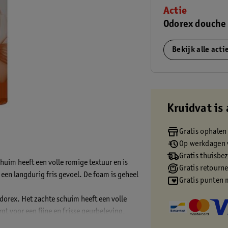
Actie
Odorex douche
Bekijk alle act
Kruidvat is 
Gratis ophalen
Op werkdagen v
Gratis thuisbe
im heeft een volle romige textuur en is
Gratis retourn
een langdurig fris gevoel. De foam is geheel
Gratis punten 
orex. Het zachte schuim heeft een volle
t voor een fijne en frisse geurbeleving.
. De foam heeft een inhoud van 200 ml en is