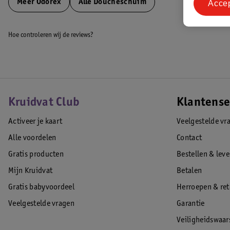
Meer
Odorex
Alle Doucheschuim
Acce
Hoe controleren wij de reviews?
Kruidvat Club
Klantense
Activeer je kaart
Veelgestelde vr
Alle voordelen
Contact
Gratis producten
Bestellen & lev
Mijn Kruidvat
Betalen
Gratis babyvoordeel
Herroepen & re
Veelgestelde vragen
Garantie
Veiligheidswaa