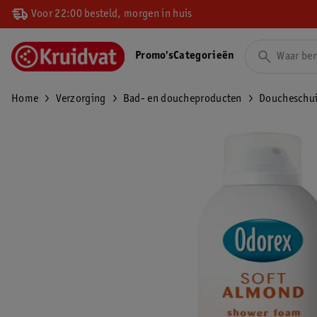
Voor 22:00 besteld, morgen in huis
Promo's
Categorieën
Home
Verzorging
Bad- en doucheproducten
Doucheschu