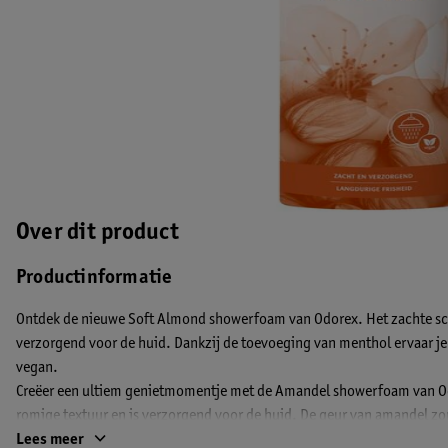
Over dit product
Productinformatie
Ontdek de nieuwe Soft Almond showerfoam van Odorex. Het zachte schu
verzorgend voor de huid. Dankzij de toevoeging van menthol ervaar je 
vegan.
Creëer een ultiem genietmomentje met de Amandel showerfoam van Od
romige textuur en is verzorgend voor de huid. De geur van amandel zorg
Dankzij de toevoeging van menthol ervaar je een langdurig fris gevoel
Lees meer