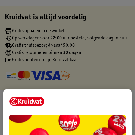
Kruidvat is altijd voordelig
Gratis ophalen in de winkel
Op werkdagen voor 22:00 uur besteld, volgende dag in huis
Gratis thuisbezorgd vanaf 50.00
Gratis retourneren binnen 30 dagen
Gratis punten met je Kruidvat kaart
Over dit product
Productinformatie
Etiketinformatie