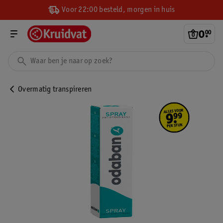
Voor 22:00 besteld, morgen in huis
0
.
00
Overmatig transpireren