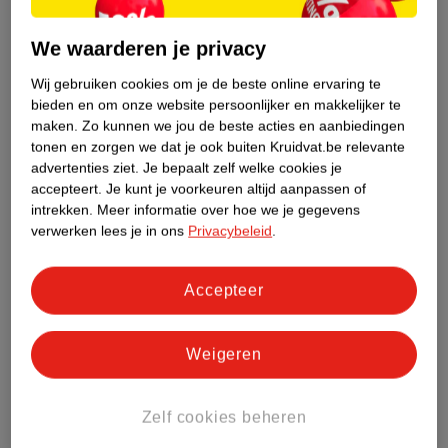
Nature Impact Score
We waarderen je privacy
Dit product heeft (nog) geen Nature
Wij gebruiken cookies om je de beste online ervaring te
Impact Score.
bieden en om onze website persoonlijker en makkelijker te
Meer informatie
maken.
Zo kunnen we jou de beste acties en aanbiedingen
tonen en zorgen we dat je ook buiten Kruidvat.be relevante
advertenties ziet.
Je bepaalt zelf welke cookies je
accepteert.
Je kunt je voorkeuren altijd aanpassen of
Bestel & Bezorginformatie
intrekken.
Meer informatie over hoe we je gegevens
verwerken lees je in ons
Privacybeleid
.
Bekijk ook
Accepteer
Meer
Odaban
Alle Deospray
Weigeren
ANDEREN KOCHTEN OOK
Zelf cookies beheren