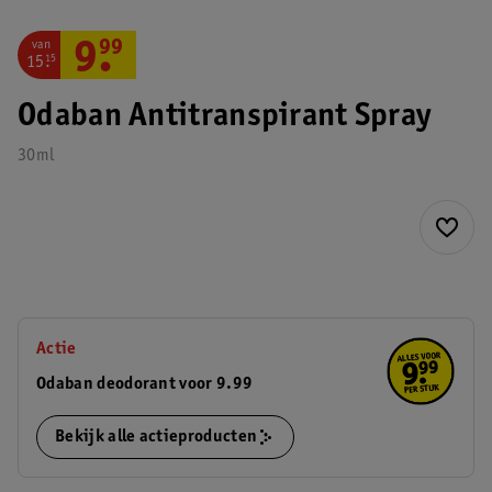
van
9
.
99
15
.
15
Odaban Antitranspirant Spray
30ml
Actie
Odaban deodorant voor 9.99
Bekijk alle actieproducten