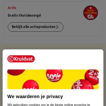
Actie
Gratis thuisbezorgd
Bekijk alle actieproducten
Kruidvat is altijd voordelig
Gratis ophalen in de winkel
Op werkdagen voor 22:00 uur besteld, volgende dag in huis
Gratis thuisbezorgd vanaf 50.00
Gratis retourneren binnen 30 dagen
Gratis punten met je Kruidvat kaart
We waarderen je privacy
Wij gebruiken cookies om je de beste online ervaring te