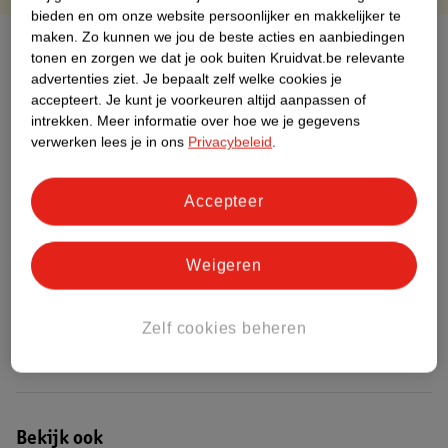
bieden en om onze website persoonlijker en makkelijker te
maken.
Zo kunnen we jou de beste acties en aanbiedingen
Over dit product
tonen en zorgen we dat je ook buiten Kruidvat.be relevante
advertenties ziet.
Je bepaalt zelf welke cookies je
Productinformatie
accepteert.
Je kunt je voorkeuren altijd aanpassen of
intrekken.
Meer informatie over hoe we je gegevens
verwerken lees je in ons
Privacybeleid
.
Etiketinformatie
Accepteer
Nature Impact Score
Dit product heeft (nog) geen Nature
Impact Score.
Weigeren
Meer informatie
Zelf cookies beheren
Bestel & Bezorginformatie
Bekijk ook