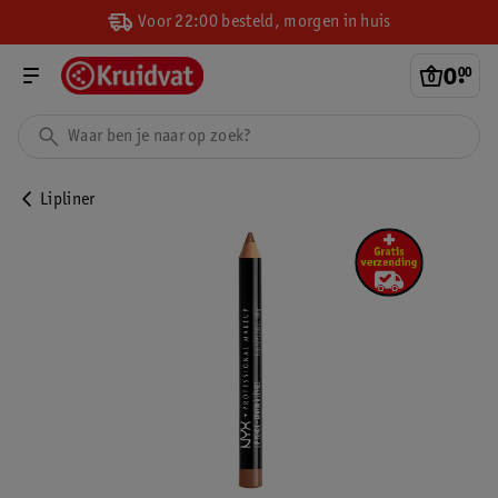
Voor 22:00 besteld, morgen in huis
0
.
00
Lipliner