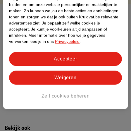
bieden en om onze website persoonlijker en makkelijker te
maken.
Zo kunnen we jou de beste acties en aanbiedingen
Over dit product
tonen en zorgen we dat je ook buiten Kruidvat.be relevante
advertenties ziet.
Je bepaalt zelf welke cookies je
Productinformatie
accepteert.
Je kunt je voorkeuren altijd aanpassen of
intrekken.
Meer informatie over hoe we je gegevens
verwerken lees je in ons
Privacybeleid
.
Etiketinformatie
Accepteer
Nature Impact Score
Dit product heeft (nog) geen Nature
Impact Score.
Weigeren
Meer informatie
Zelf cookies beheren
Bestel & Bezorginformatie
Bekijk ook