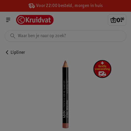
Voor 22:00 besteld, morgen in huis
0
.
00
Lipliner