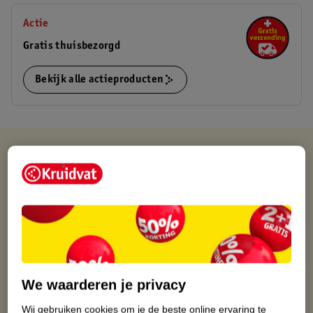
Actie
Gratis thuisbezorgd
Bekijk alle actieproducten
Kruidvat is altijd voordelig
Gratis ophalen in de winkel
Op werkdagen voor 22:00 uur besteld, volgende dag in huis
Gratis thuisbezorgd vanaf 50.00
Gratis retourneren binnen 30 dagen
Gratis punten met je Kruidvat kaart
We waarderen je privacy
Wij gebruiken cookies om je de beste online ervaring te