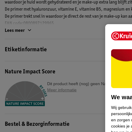
waardoor je huid wordt gehydrateerd en je make-up extra lang blijft zi
De primer met hyaluronzuur, vitamine E, vitamine B5, magnesium en ka
De primer trekt snel in waardoor je direct de rest van je make-up kan 
EAN code:0800897129965
Lees meer
Etiketinformatie
Nature Impact Score
Dit product heeft (nog) geen Nature Impact S
Meer informatie
We waa
Wij gebrui
persoonlijk
en zorgen w
Bestel & Bezorginformatie
cookies je 