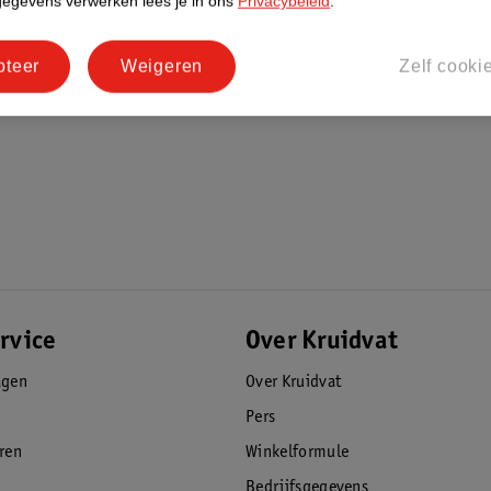
gegevens verwerken lees je in ons
Privacybeleid
.
pteer
Weigeren
Zelf cooki
rvice
Over Kruidvat
agen
Over Kruidvat
Pers
eren
Winkelformule
Bedrijfsgegevens