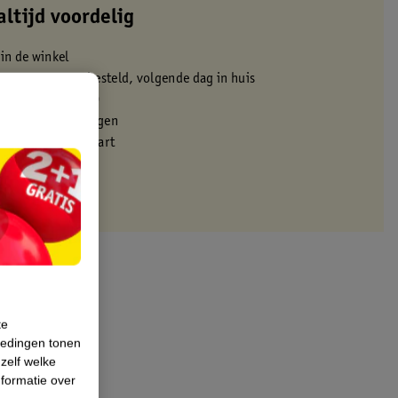
altijd voordelig
 in de winkel
oor 22:00 uur besteld, volgende dag in huis
zorgd vanaf 50.00
eren binnen 30 dagen
met je Kruidvat kaart
te
iedingen tonen
 zelf welke
formatie over