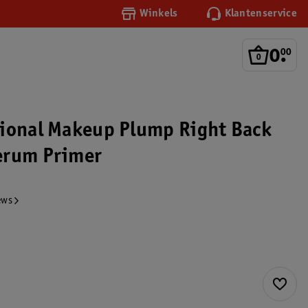
Winkels
Klantenservice
0
.
00
ional Makeup Plump Right Back
erum Primer
ews