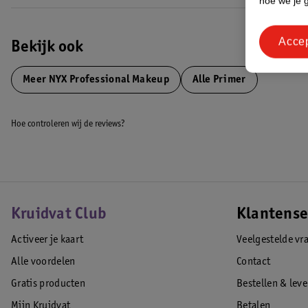
hoe we je 
Acce
Bekijk ook
Meer
NYX Professional Makeup
Alle Primer
Hoe controleren wij de reviews?
Kruidvat Club
Klantense
Activeer je kaart
Veelgestelde vr
Alle voordelen
Contact
Gratis producten
Bestellen & lev
Mijn Kruidvat
Betalen