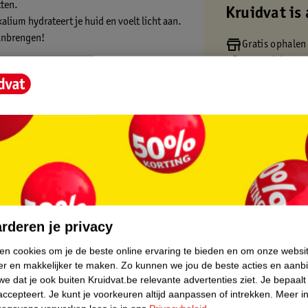
tten.
Kruidvat is 
lium hydrateert je huid en voelt licht aan.
aanbrengen!
Gratis ophalen
Op werkdagen v
Gratis thuisbe
Gratis retourn
Gratis punten 
core.
rderen je privacy
ken cookies om je de beste online ervaring te bieden en om onze websi
er en makkelijker te maken.
Zo kunnen we jou de beste acties en aanb
e dat je ook buiten Kruidvat.be relevante advertenties ziet.
Je bepaalt
accepteert.
Je kunt je voorkeuren altijd aanpassen of intrekken.
Meer in