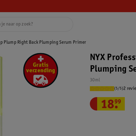
up Plump Right Back Plumping Serum Primer
NYX Profess
Plumping S
30ml
2 revi
(5/5)
18
.
99