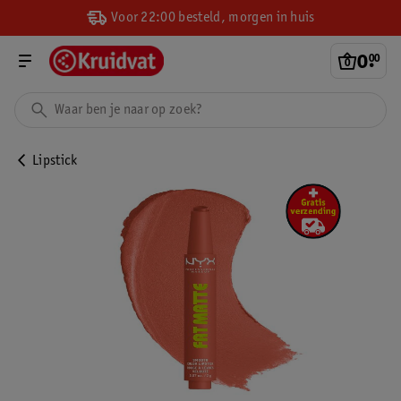
Voor 22:00 besteld, morgen in huis
0
.
00
Lipstick