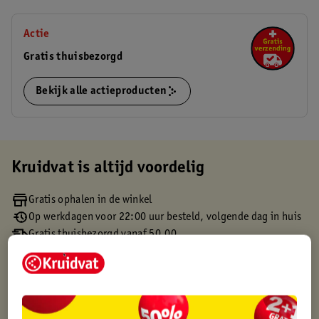
Actie
Gratis thuisbezorgd
Bekijk alle actieproducten
Kruidvat is altijd voordelig
Gratis ophalen in de winkel
Op werkdagen voor 22:00 uur besteld, volgende dag in huis
Gratis thuisbezorgd vanaf 50.00
Gratis retourneren binnen 30 dagen
Gratis punten met je Kruidvat kaart