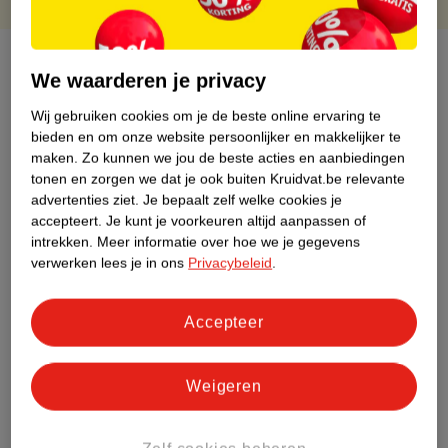
Over dit product
We waarderen je privacy
Productinformatie
Wij gebruiken cookies om je de beste online ervaring te
bieden en om onze website persoonlijker en makkelijker te
maken.
Zo kunnen we jou de beste acties en aanbiedingen
Etiketinformatie
tonen en zorgen we dat je ook buiten Kruidvat.be relevante
advertenties ziet.
Je bepaalt zelf welke cookies je
accepteert.
Je kunt je voorkeuren altijd aanpassen of
Nature Impact Score
intrekken.
Meer informatie over hoe we je gegevens
Dit product heeft (nog) geen Nature
verwerken lees je in ons
Privacybeleid
.
Impact Score.
Meer informatie
Accepteer
Bestel & Bezorginformatie
Weigeren