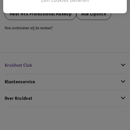
Zelf cookies beheren
Bekijk ook
Meer
NYX Professional Makeup
Alle Lipstick
Hoe controleren wij de reviews?
Kruidvat Club
Klantenservice
Over Kruidvat