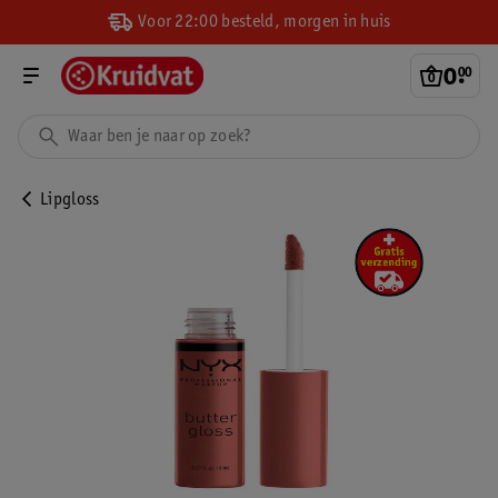
Voor 22:00 besteld, morgen in huis
0
.
00
Lipgloss