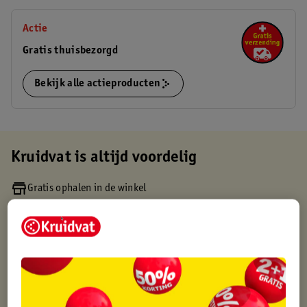
Actie
Gratis thuisbezorgd
Bekijk alle actieproducten
Kruidvat is altijd voordelig
Gratis ophalen in de winkel
Op werkdagen voor 22:00 uur besteld, volgende dag in huis
Gratis thuisbezorgd vanaf 50.00
Gratis retourneren binnen 30 dagen
Gratis punten met je Kruidvat kaart