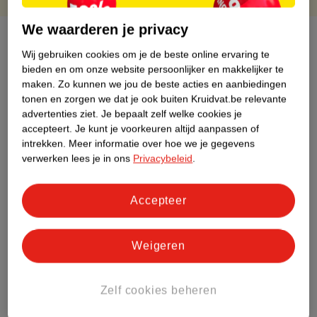
We waarderen je privacy
Over dit product
Wij gebruiken cookies om je de beste online ervaring te
bieden en om onze website persoonlijker en makkelijker te
Productinformatie
maken.
Zo kunnen we jou de beste acties en aanbiedingen
tonen en zorgen we dat je ook buiten Kruidvat.be relevante
Etiketinformatie
advertenties ziet.
Je bepaalt zelf welke cookies je
accepteert.
Je kunt je voorkeuren altijd aanpassen of
intrekken.
Meer informatie over hoe we je gegevens
Nature Impact Score
verwerken lees je in ons
Privacybeleid
.
Dit product heeft (nog) geen Nature
Impact Score.
Accepteer
Meer informatie
Weigeren
Bestel & Bezorginformatie
Zelf cookies beheren