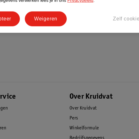
gegevens verwerken lees je in ons
Privacybeleid
.
pteer
Weigeren
Zelf cooki
rvice
Over Kruidvat
agen
Over Kruidvat
Pers
eren
Winkelformule
Bedrijfsgegevens