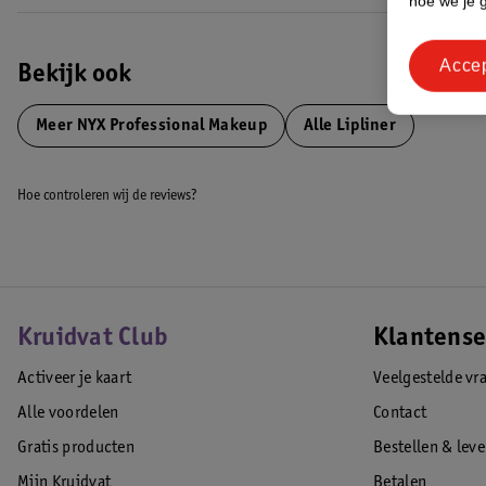
hoe we je 
Acce
Bekijk ook
Meer
NYX Professional Makeup
Alle Lipliner
Hoe controleren wij de reviews?
Kruidvat Club
Klantense
Activeer je kaart
Veelgestelde vr
Alle voordelen
Contact
Gratis producten
Bestellen & lev
Mijn Kruidvat
Betalen