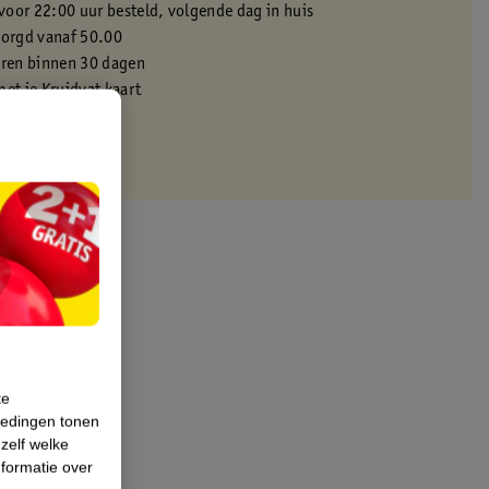
oor 22:00 uur besteld, volgende dag in huis
zorgd vanaf 50.00
eren binnen 30 dagen
met je Kruidvat kaart
te
iedingen tonen
 zelf welke
formatie over