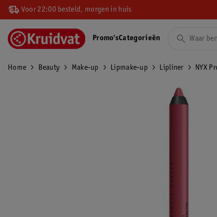
Voor 22:00 besteld, morgen in huis
Promo's
Categorieën
Home
Beauty
Make-up
Lipmake-up
Lipliner
NYX Pr