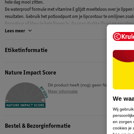
hele dag mooi zitten.
De waterproof formule met vitamine E glijdt moeiteloos over je lippen
resultaten. Gebruik het potloodpunt om je lipcontour te omlijnen zoals 
lipcontour of kleur je hele lippen in. Ga voor strakke lijnen en opvallen
Lees meer
De lipliner geeft niet af en vervaagt niet. De vegan formule van de Loud
EAN code:0800897221751
Etiketinformatie
Nature Impact Score
Dit product heeft (nog) geen Nature Impact S
Meer informatie
We waa
Wij gebrui
persoonlijk
en zorgen w
Bestel & Bezorginformatie
cookies je 