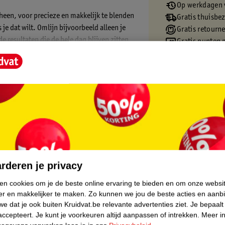
Op werkdagen v
 heen, voor precieze en makkelijk te blenden
Gratis thuisbe
je dat wilt. Omlijn bijvoorbeeld alleen je
Gratis retourn
de resultaten die de hele dag blijven zitten.
Gratis punten 
 lipliners bevat geen dierlijke producten.
core.
rderen je privacy
ken cookies om je de beste online ervaring te bieden en om onze websi
er en makkelijker te maken.
Zo kunnen we jou de beste acties en aanb
e dat je ook buiten Kruidvat.be relevante advertenties ziet.
Je bepaalt
accepteert.
Je kunt je voorkeuren altijd aanpassen of intrekken.
Meer in