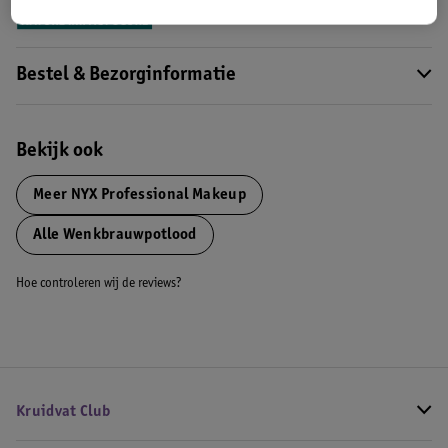
Bestel & Bezorginformatie
Bekijk ook
Meer
NYX Professional Makeup
Alle Wenkbrauwpotlood
Hoe controleren wij de reviews?
Kruidvat Club