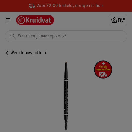
Voor 22:00 besteld, morgen in huis
0
.
00
Wenkbrauwpotlood