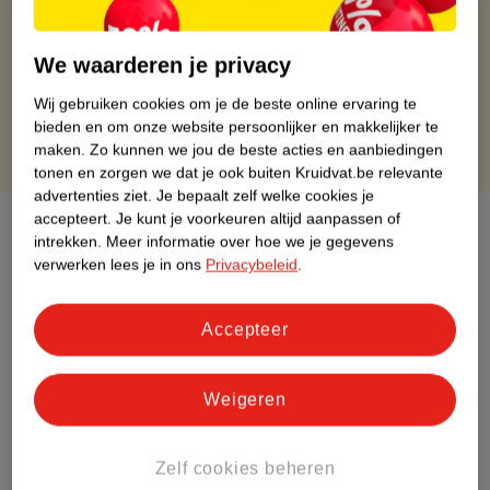
Op werkdagen voor 22:00 uur besteld, volgende dag in huis
Gratis thuisbezorgd vanaf 50.00
Gratis retourneren binnen 30 dagen
We waarderen je privacy
Gratis punten met je Kruidvat kaart
Wij gebruiken cookies om je de beste online ervaring te
bieden en om onze website persoonlijker en makkelijker te
maken.
Zo kunnen we jou de beste acties en aanbiedingen
tonen en zorgen we dat je ook buiten Kruidvat.be relevante
advertenties ziet.
Je bepaalt zelf welke cookies je
accepteert.
Je kunt je voorkeuren altijd aanpassen of
Over dit product
intrekken.
Meer informatie over hoe we je gegevens
verwerken lees je in ons
Privacybeleid
.
Productinformatie
Accepteer
Etiketinformatie
Weigeren
Nature Impact Score
Dit product heeft (nog) geen Nature
Impact Score.
Zelf cookies beheren
Meer informatie