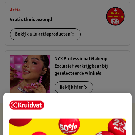
Actie
Gratis thuisbezorgd
Bekijk alle actieproducten
NYX Professional Makeup:
Exclusief verkrijgbaar bij
geselecteerde winkels
Bekijk hier
Kruidvat is altijd voordelig
Gratis ophalen in de winkel