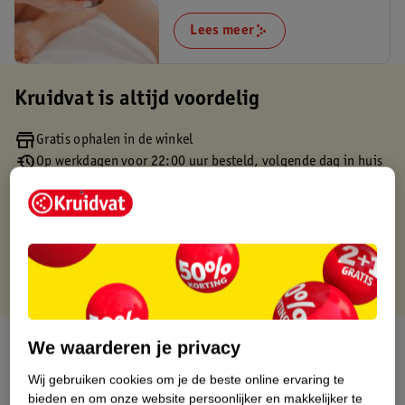
Lees meer
Kruidvat is altijd voordelig
Gratis ophalen in de winkel
Op werkdagen voor 22:00 uur besteld, volgende dag in huis
Gratis thuisbezorgd vanaf 50.00
Gratis retourneren binnen 30 dagen
Gratis punten met je Kruidvat kaart
Over dit product
We waarderen je privacy
Wij gebruiken cookies om je de beste online ervaring te
Productinformatie
bieden en om onze website persoonlijker en makkelijker te