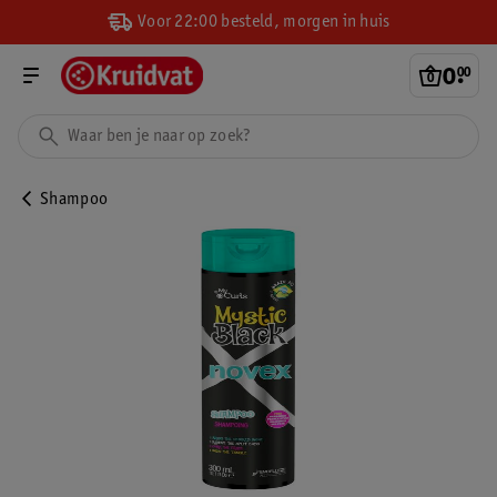
Voor 22:00 besteld, morgen in huis
0
.
00
Shampoo