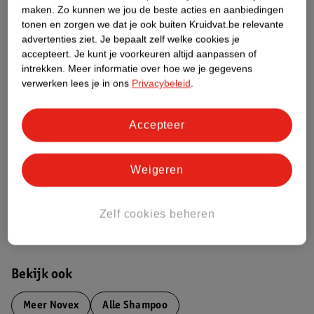
maken.
Zo kunnen we jou de beste acties en aanbiedingen
tonen en zorgen we dat je ook buiten Kruidvat.be relevante
Etiketinformatie
advertenties ziet.
Je bepaalt zelf welke cookies je
accepteert.
Je kunt je voorkeuren altijd aanpassen of
Nature Impact Score
intrekken.
Meer informatie over hoe we je gegevens
verwerken lees je in ons
Privacybeleid
.
Dit product heeft (nog) geen Nature
Impact Score.
Meer informatie
Accepteer
Weigeren
Bestel & Bezorginformatie
Zelf cookies beheren
Aanvullende informatie
Bekijk ook
Meer
Novex
Alle Shampoo