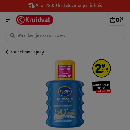
Voor 22:00 besteld, morgen in huis
0
.
00
Zonnebrand spray