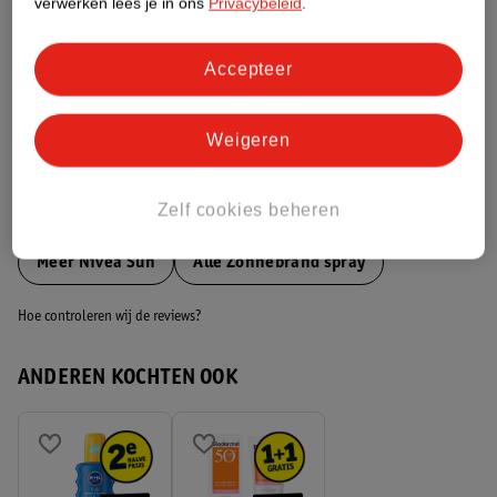
verwerken lees je in ons
Privacybeleid
.
Impact Score.
Meer informatie
Accepteer
Bestel & Bezorginformatie
Weigeren
Zelf cookies beheren
Bekijk ook
Meer
Nivea Sun
Alle Zonnebrand spray
Hoe controleren wij de reviews?
ANDEREN KOCHTEN OOK