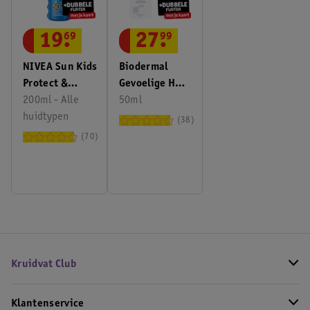
19
.
69
27
.
99
NIVEA Sun Kids
Biodermal
Protect &
Gevoelige Huid
Hydrate SPF50+
200ml - Alle
SPF50+
50ml
Zonnebrandspray
huidtypen
Zonnecrème
38
Voor Je
70
Gezicht
Kruidvat Club
Klantenservice