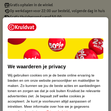
Gratis ophalen in de winkel
Op werkdagen voor 22:00 uur besteld, volgende dag in huis
Gratis thuisbezorgd vanaf 50.00
Gratis retourneren binnen 30 dagen
Gratis punten met je Kruidvat kaart
Over dit product
We waarderen je privacy
Productinformatie
Wij gebruiken cookies om je de beste online ervaring te
bieden en om onze website persoonlijker en makkelijker te
maken.
Zo kunnen we jou de beste acties en aanbiedingen
Etiketinformatie
tonen en zorgen we dat je ook buiten Kruidvat.be relevante
advertenties ziet.
Je bepaalt zelf welke cookies je
accepteert.
Je kunt je voorkeuren altijd aanpassen of
Nature Impact Score
intrekken.
Meer informatie over hoe we je gegevens
Dit product heeft (nog) geen Nature