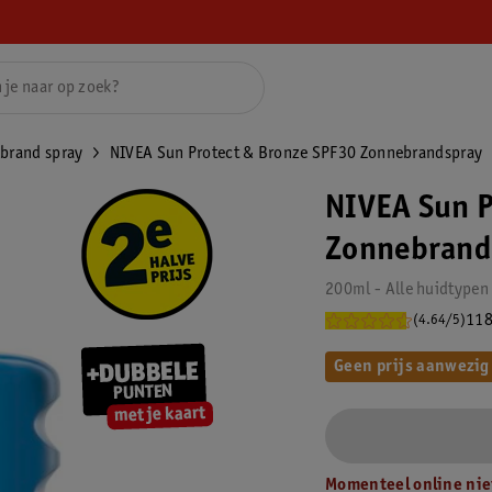
brand spray
NIVEA Sun Protect & Bronze SPF30 Zonnebrandspray
NIVEA Sun P
Zonnebrand
200ml - Alle huidtypen
118
(4.64/5)
Geen prijs aanwezig
Momenteel online nie