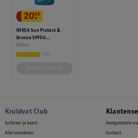
20
.
99
NIVEA Sun Protect &
Bronze SPF50
Zonnebrandspray
200ml
13
Niet op voorraad
Kruidvat Club
Klantense
Activeer je kaart
Veelgestelde vr
Alle voordelen
Contact