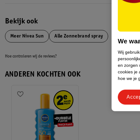
• Waterbestendige formule
• Lichte formule in handige sprayflacon
EAN code:4005900460134,4005808653539
Bekijk ook
Meer
Nivea Sun
Alle Zonnebrand spray
We waa
Wij gebrui
Hoe controleren wij de reviews?
persoonlijk
en zorgen w
cookies je 
ANDEREN KOCHTEN OOK
hoe we je 
Acce