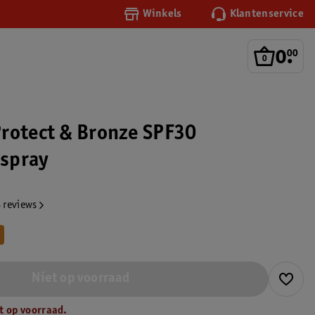
Winkels
Klantenservice
0
.
00
rotect & Bronze SPF30
spray
 reviews
Niet op voorraad
t op voorraad.