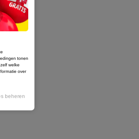
te
iedingen tonen
 zelf welke
formatie over
es beheren