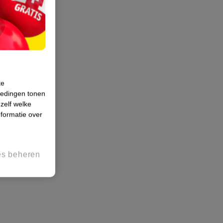
te
iedingen tonen
 zelf welke
formatie over
es beheren