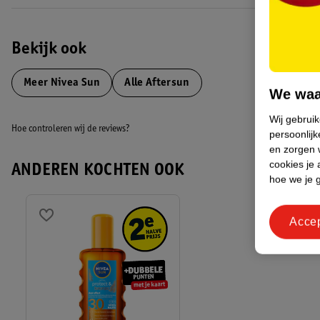
• Huidvriendelijkheid dermatologisch getest: met biologische aloë ver
afgestemd op de behoeften van aan de zon blootgestelde huid
Bekijk ook
*Instrumentele test, 26 vrijwilligers.
**In vitro getest
Meer
Nivea Sun
Alle Aftersun
We waa
EAN code:4005900717191,4005900120083
Wij gebrui
Hoe controleren wij de reviews?
persoonlijk
en zorgen w
cookies je 
ANDEREN KOCHTEN OOK
hoe we je 
Acce