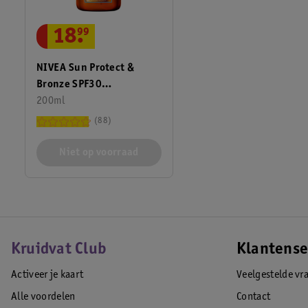
18
.
99
NIVEA Sun Protect &
Bronze SPF30
Zonnebrandolie Spray
200ml
88
Niet op voorraad
Kruidvat Club
Klantense
Activeer je kaart
Veelgestelde vr
Alle voordelen
Contact