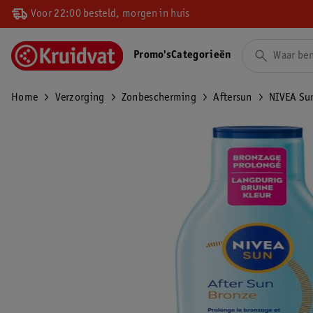
Voor 22:00 besteld, morgen in huis
Promo's
Categorieën
Home
Verzorging
Zonbescherming
Aftersun
NIVEA Sun