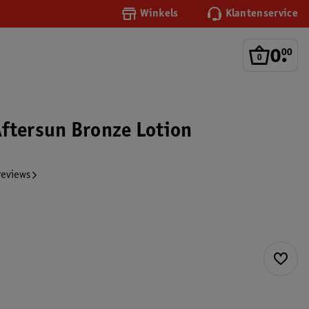
Winkels
Klantenservice
0
.
00
ftersun Bronze Lotion
reviews