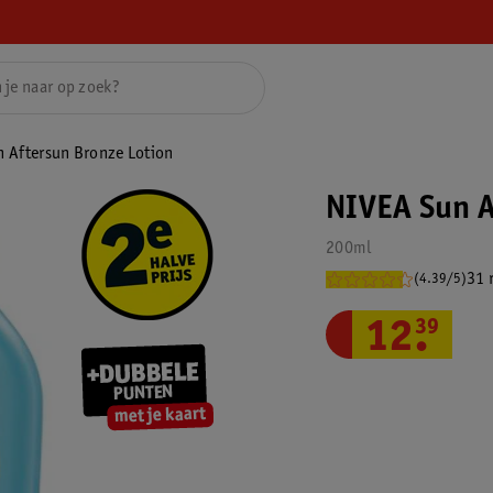
 Aftersun Bronze Lotion
NIVEA Sun A
200ml
31 
(4.39/5)
12
.
39