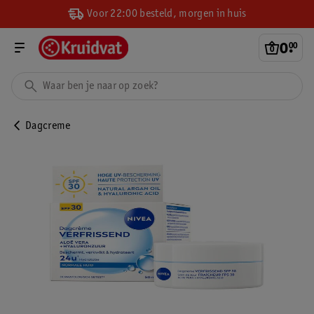
Voor 22:00 besteld, morgen in huis
0
.
00
Dagcreme