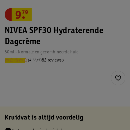
9
.
79
NIVEA SPF30 Hydraterende
Dagcrème
50ml - Normale en gecombineerde huid
82 reviews
(4.38/5)
Kruidvat is altijd voordelig