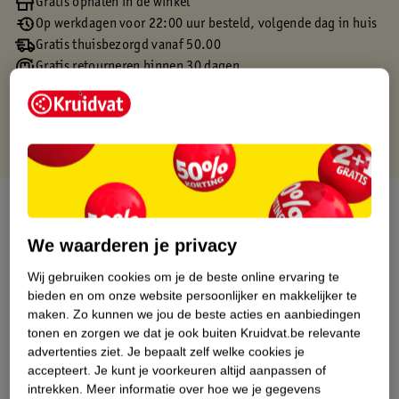
Gratis ophalen in de winkel
Op werkdagen voor 22:00 uur besteld, volgende dag in huis
Gratis thuisbezorgd vanaf 50.00
Gratis retourneren binnen 30 dagen
Gratis punten met je Kruidvat kaart
Over dit product
We waarderen je privacy
Productinformatie
Wij gebruiken cookies om je de beste online ervaring te
bieden en om onze website persoonlijker en makkelijker te
Etiketinformatie
maken.
Zo kunnen we jou de beste acties en aanbiedingen
tonen en zorgen we dat je ook buiten Kruidvat.be relevante
Nature Impact Score
advertenties ziet.
Je bepaalt zelf welke cookies je
accepteert.
Je kunt je voorkeuren altijd aanpassen of
Dit product heeft (nog) geen Nature
intrekken.
Meer informatie over hoe we je gegevens
Impact Score.