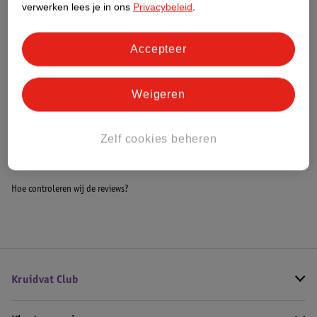
verwerken lees je in ons
Privacybeleid
.
Meer informatie
Accepteer
Bestel & Bezorginformatie
Weigeren
Bekijk ook
Zelf cookies beheren
Meer
Nivea Skincare
Alle Dagcreme
Hoe controleren wij de reviews?
Kruidvat Club