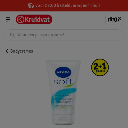
Voor 22:00 besteld, morgen in huis
0
.
00
Bodycremes