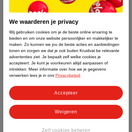
Nature Impact Score
We waarderen je privacy
Dit product heeft (nog) geen Nature
Impact Score.
Wij gebruiken cookies om je de beste online ervaring te
Meer informatie
bieden en om onze website persoonlijker en makkelijker te
maken.
Zo kunnen we jou de beste acties en aanbiedingen
tonen en zorgen we dat je ook buiten Kruidvat.be relevante
advertenties ziet.
Je bepaalt zelf welke cookies je
Bestel & Bezorginformatie
accepteert.
Je kunt je voorkeuren altijd aanpassen of
intrekken.
Meer informatie over hoe we je gegevens
verwerken lees je in ons
Privacybeleid
.
Bekijk ook
Accepteer
Meer
Nivea
Alle Bodycremes
Weigeren
ANDEREN KOCHTEN OOK
Zelf cookies beheren