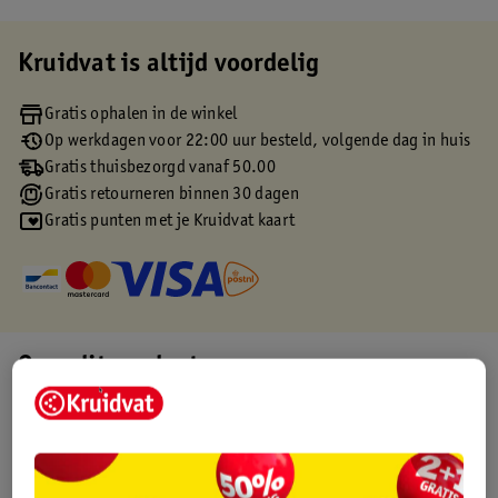
Kruidvat is altijd voordelig
Gratis ophalen in de winkel
Op werkdagen voor 22:00 uur besteld, volgende dag in huis
Gratis thuisbezorgd vanaf 50.00
Gratis retourneren binnen 30 dagen
Gratis punten met je Kruidvat kaart
Over dit product
Productinformatie
Etiketinformatie