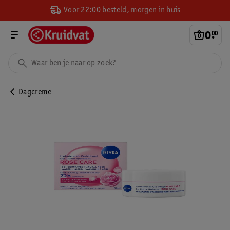
Voor 22:00 besteld, morgen in huis
0
.
00
Dagcreme