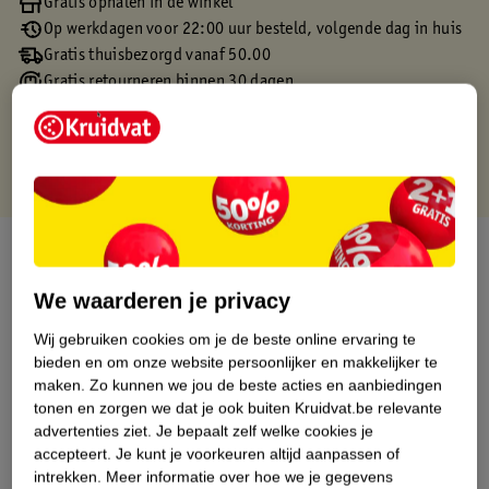
Gratis ophalen in de winkel
Op werkdagen voor 22:00 uur besteld, volgende dag in huis
Gratis thuisbezorgd vanaf 50.00
Gratis retourneren binnen 30 dagen
Gratis punten met je Kruidvat kaart
Over dit product
We waarderen je privacy
Productinformatie
Wij gebruiken cookies om je de beste online ervaring te
bieden en om onze website persoonlijker en makkelijker te
Etiketinformatie
maken.
Zo kunnen we jou de beste acties en aanbiedingen
tonen en zorgen we dat je ook buiten Kruidvat.be relevante
Nature Impact Score
advertenties ziet.
Je bepaalt zelf welke cookies je
accepteert.
Je kunt je voorkeuren altijd aanpassen of
Dit product heeft (nog) geen Nature
intrekken.
Meer informatie over hoe we je gegevens
Impact Score.