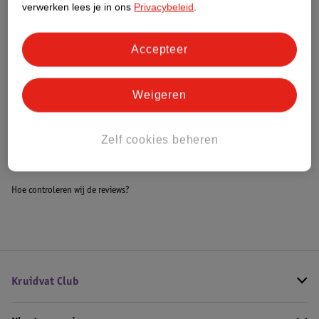
verwerken lees je in ons
Privacybeleid
.
Meer informatie
Accepteer
Bestel & Bezorginformatie
Weigeren
Bekijk ook
Zelf cookies beheren
Meer
Nivea Skincare
Alle Dagcreme
Hoe controleren wij de reviews?
Kruidvat Club