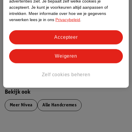
advertenties ziet.
Je bepaalt zelf welke cookies je
Etiketinformatie
accepteert.
Je kunt je voorkeuren altijd aanpassen of
intrekken.
Meer informatie over hoe we je gegevens
verwerken lees je in ons
Privacybeleid
.
Nature Impact Score
Dit product heeft (nog) geen Nature
Accepteer
Impact Score.
Meer informatie
Weigeren
Bestel & Bezorginformatie
Zelf cookies beheren
Bekijk ook
Meer
Nivea
Alle Handcremes