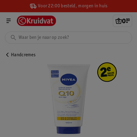
Voor 22:00 besteld, morgen in huis
0
.
00
Handcremes