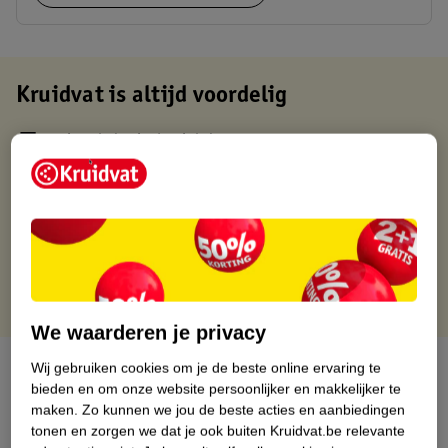
Kruidvat is altijd voordelig
Gratis ophalen in de winkel
Op werkdagen voor 22:00 uur besteld, volgende dag in huis
Gratis thuisbezorgd vanaf 50.00
Gratis retourneren binnen 30 dagen
Gratis punten met je Kruidvat kaart
We waarderen je privacy
Over dit product
Wij gebruiken cookies om je de beste online ervaring te
bieden en om onze website persoonlijker en makkelijker te
maken.
Zo kunnen we jou de beste acties en aanbiedingen
Productinformatie
tonen en zorgen we dat je ook buiten Kruidvat.be relevante