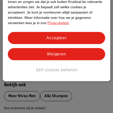
tonen en zorgen we dat je ook buiten Kruidvat.be relevante
advertenties ziet.
Je bepaalt zelf welke cookies je
Etiketinformatie
accepteert.
Je kunt je voorkeuren altijd aanpassen of
intrekken.
Meer informatie over hoe we je gegevens
verwerken lees je in ons
Privacybeleid
.
Nature Impact Score
Dit product heeft (nog) geen Nature
Accepteer
Impact Score.
Meer informatie
Weigeren
Bestel & Bezorginformatie
Zelf cookies beheren
Bekijk ook
Meer
Nivea Men
Alle Shampoo
Hoe controleren wij de reviews?