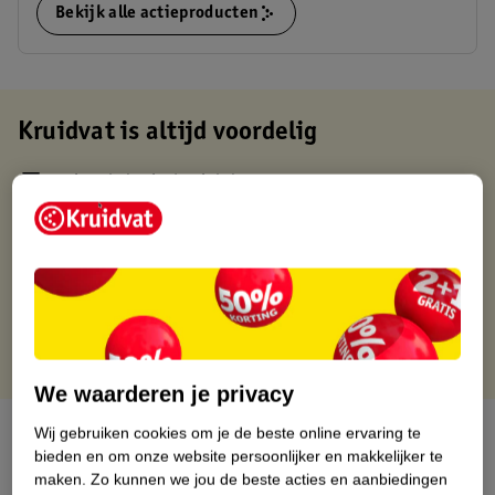
Bekijk alle actieproducten
Kruidvat is altijd voordelig
Gratis ophalen in de winkel
Op werkdagen voor 22:00 uur besteld, volgende dag in huis
Gratis thuisbezorgd vanaf 50.00
Gratis retourneren binnen 30 dagen
Gratis punten met je Kruidvat kaart
We waarderen je privacy
Over dit product
Wij gebruiken cookies om je de beste online ervaring te
bieden en om onze website persoonlijker en makkelijker te
maken.
Zo kunnen we jou de beste acties en aanbiedingen
Productinformatie