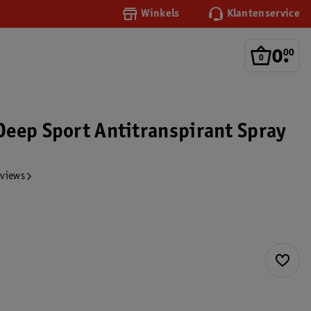
Winkels
Klantenservice
0
.
00
eep Sport Antitranspirant Spray
eviews