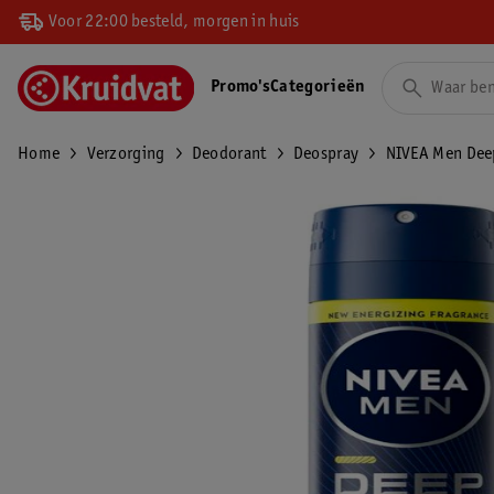
Voor 22:00 besteld, morgen in huis
Promo's
Categorieën
Home
Verzorging
Deodorant
Deospray
NIVEA Men Deep