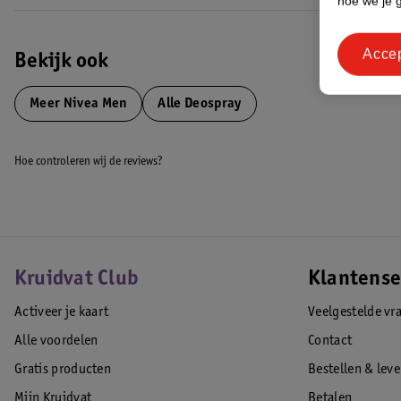
hoe we je 
Acce
Bekijk ook
Meer
Nivea Men
Alle Deospray
Hoe controleren wij de reviews?
Kruidvat Club
Klantense
Activeer je kaart
Veelgestelde vr
Alle voordelen
Contact
Gratis producten
Bestellen & lev
Mijn Kruidvat
Betalen