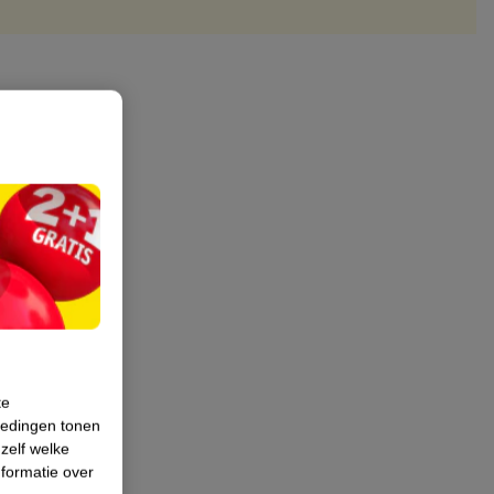
te
iedingen tonen
 zelf welke
formatie over