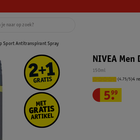
 Sport Antitranspirant Spray
NIVEA Men D
150ml
4 r
(4.75/5)
5
.
99