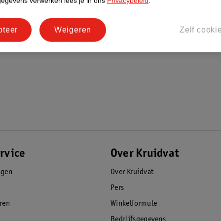
gegevens verwerken lees je in ons
Privacybeleid
.
pteer
Weigeren
Zelf cooki
rvice
Over Kruidvat
agen
Over Kruidvat
Pers
eren
Winkelformule
Bedrijfsgegevens