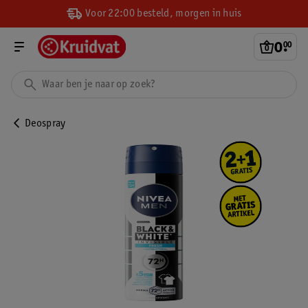
Voor 22:00 besteld, morgen in huis
0
.
00
Deospray