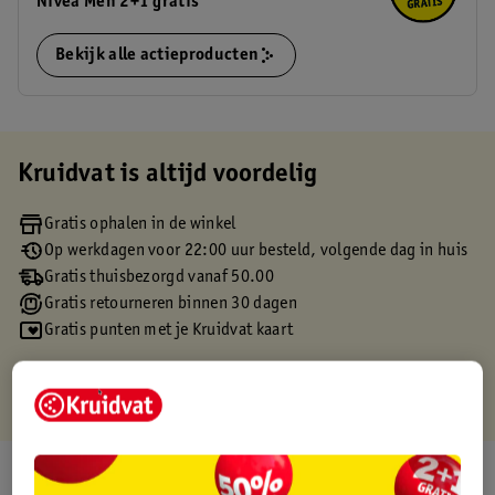
Nivea Men 2+1 gratis
Bekijk alle actieproducten
Kruidvat is altijd voordelig
Gratis ophalen in de winkel
Op werkdagen voor 22:00 uur besteld, volgende dag in huis
Gratis thuisbezorgd vanaf 50.00
Gratis retourneren binnen 30 dagen
Gratis punten met je Kruidvat kaart
Over dit product