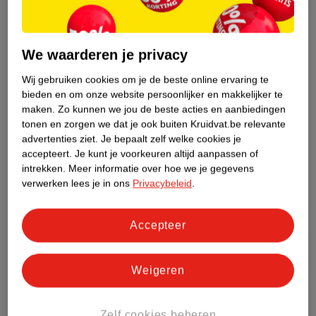
Productinformatie
We waarderen je privacy
Etiketinformatie
Wij gebruiken cookies om je de beste online ervaring te
bieden en om onze website persoonlijker en makkelijker te
Nature Impact Score
maken.
Zo kunnen we jou de beste acties en aanbiedingen
tonen en zorgen we dat je ook buiten Kruidvat.be relevante
Dit product heeft (nog) geen Nature
advertenties ziet.
Je bepaalt zelf welke cookies je
Impact Score.
accepteert.
Je kunt je voorkeuren altijd aanpassen of
Meer informatie
intrekken.
Meer informatie over hoe we je gegevens
verwerken lees je in ons
Privacybeleid
.
Bestel & Bezorginformatie
Accepteer
Bekijk ook
Weigeren
Meer
Nivea Men
Alle Deospray
Zelf cookies beheren