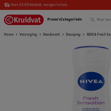
Voor 22:00 besteld, morgen in huis
Promo's
Categorieën
Home
Verzorging
Deodorant
Deospray
NIVEA Fresh Se