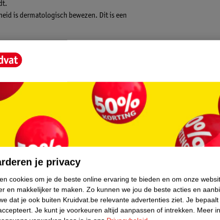
dt.
eid is dermatologisch bewezen. Dit is een
spirantbescherming
en geur
ewezen huidverdraagzaamheid
core.
ootste en meest vertrouwde
er in de wereldwijde
rderen je privacy
aan hoogwaardige, dermatologisch
ken cookies om je de beste online ervaring te bieden en om onze websi
er en makkelijker te maken.
Zo kunnen we jou de beste acties en aanb
e dat je ook buiten Kruidvat.be relevante advertenties ziet.
Je bepaalt
accepteert.
Je kunt je voorkeuren altijd aanpassen of intrekken.
Meer in