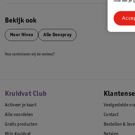
hoe we je 
Acce
Bekijk ook
Meer
Nivea
Alle Deospray
Hoe controleren wij de reviews?
Kruidvat Club
Klantense
Activeer je kaart
Veelgestelde vr
Alle voordelen
Contact
Gratis producten
Bestellen & lev
Mijn Kruidvat
Betalen