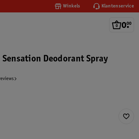
Winkels
Klantenservice
0
.
00
 Sensation Deodorant Spray
reviews