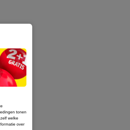
te
iedingen tonen
 zelf welke
formatie over