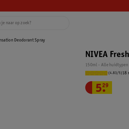
nsation Deodorant Spray
NIVEA Fresh
150ml - Alle huidtypen
18 
(4.83/5)
5
.
29