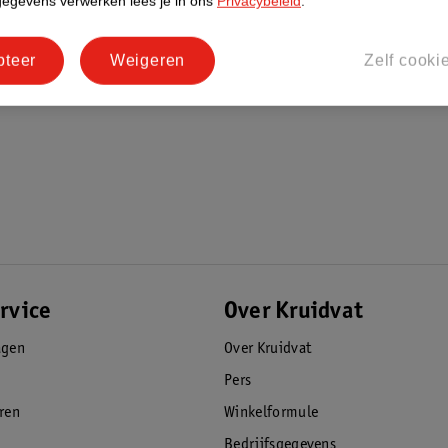
gegevens verwerken lees je in ons
Privacybeleid
.
pteer
Weigeren
Zelf cooki
rvice
Over Kruidvat
agen
Over Kruidvat
Pers
eren
Winkelformule
Bedrijfsgegevens