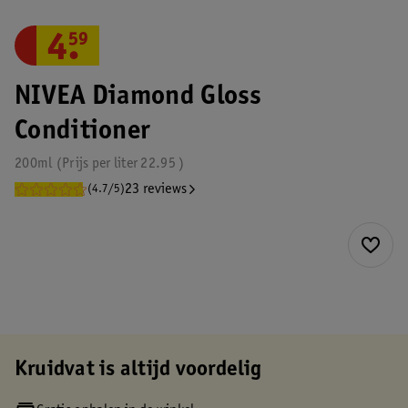
4
.
59
NIVEA Diamond Gloss
Conditioner
200ml
Prijs per
liter
22.95
23 reviews
(4.7/5)
Kruidvat is altijd voordelig