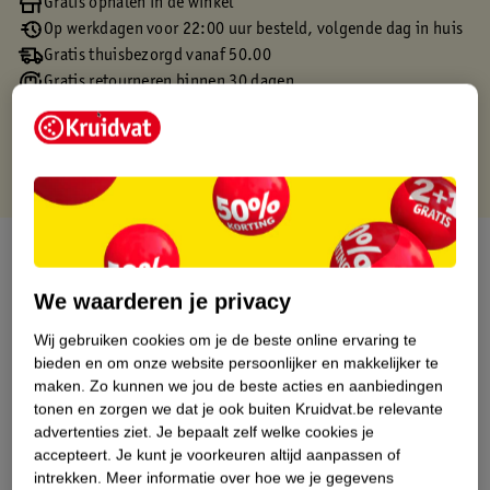
Gratis ophalen in de winkel
Op werkdagen voor 22:00 uur besteld, volgende dag in huis
Gratis thuisbezorgd vanaf 50.00
Gratis retourneren binnen 30 dagen
Gratis punten met je Kruidvat kaart
Over dit product
We waarderen je privacy
Productinformatie
Wij gebruiken cookies om je de beste online ervaring te
bieden en om onze website persoonlijker en makkelijker te
Etiketinformatie
maken.
Zo kunnen we jou de beste acties en aanbiedingen
tonen en zorgen we dat je ook buiten Kruidvat.be relevante
Nature Impact Score
advertenties ziet.
Je bepaalt zelf welke cookies je
accepteert.
Je kunt je voorkeuren altijd aanpassen of
Dit product heeft (nog) geen Nature
intrekken.
Meer informatie over hoe we je gegevens
Impact Score.