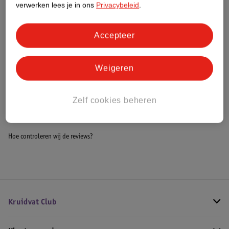
verwerken lees je in ons
Privacybeleid
.
Meer informatie
Accepteer
Bestel & Bezorginformatie
Weigeren
Bekijk ook
Zelf cookies beheren
Meer
Nivea
Alle Conditioner
Hoe controleren wij de reviews?
Kruidvat Club