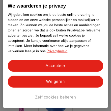
Meer informatie
We waarderen je privacy
Wij gebruiken cookies om je de beste online ervaring te
bieden en om onze website persoonlijker en makkelijker te
Bestel & Bezorginformatie
maken.
Zo kunnen we jou de beste acties en aanbiedingen
tonen en zorgen we dat je ook buiten Kruidvat.be relevante
advertenties ziet.
Je bepaalt zelf welke cookies je
accepteert.
Je kunt je voorkeuren altijd aanpassen of
Bekijk ook
intrekken.
Meer informatie over hoe we je gegevens
verwerken lees je in ons
Privacybeleid
.
Meer
Nivea
Alle Haarspray
Accepteer
Hoe controleren wij de reviews?
ANDEREN KOCHTEN OOK
Weigeren
Zelf cookies beheren