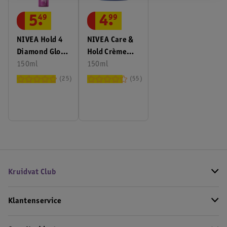
5
.
49
4
.
99
NIVEA Hold 4
NIVEA Care &
Diamond Gloss
Hold Crème
Care Styling
150ml
Hold 3 Haargel
150ml
Mousse
25
55
Kruidvat Club
Klantenservice