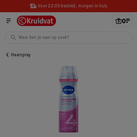
Voor 22:00 besteld, morgen in huis
0
.
00
Haarspray