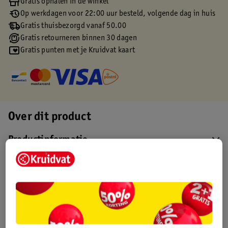
Gratis ophalen in de winkel
Op werkdagen voor 22:00 uur besteld, volgende dag in huis
Gratis thuisbezorgd vanaf 50.00
Gratis retourneren binnen 30 dagen
Gratis punten met je Kruidvat kaart
Over dit product
Productinformatie
Etiketinformatie
Nature Impact Score
Dit product heeft (nog) geen Nature
Impact Score.