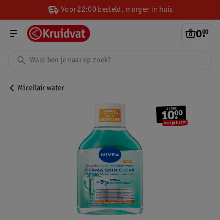
Voor 22:00 besteld, morgen in huis
0
.
00
Micellair water