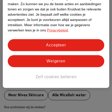
maken.
Zo kunnen we jou de beste acties en aanbiedingen
tonen en zorgen we dat je ook buiten Kruidvat.be relevante
Etiketinformatie
advertenties ziet.
Je bepaalt zelf welke cookies je
accepteert.
Je kunt je voorkeuren altijd aanpassen of
intrekken.
Meer informatie over hoe we je gegevens
Nature Impact Score
verwerken lees je in ons
Privacybeleid
.
Dit product heeft (nog) geen Nature
Impact Score.
Accepteer
Meer informatie
Weigeren
Bestel & Bezorginformatie
Zelf cookies beheren
Bekijk ook
Meer
Nivea Skincare
Alle Micellair water
Hoe controleren wij de reviews?