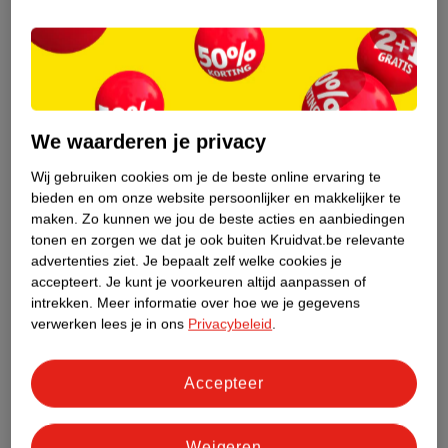
Productinformatie
Etiketinformatie
We waarderen je privacy
Nature Impact Score
Wij gebruiken cookies om je de beste online ervaring te
Dit product heeft (nog) geen Nature
bieden en om onze website persoonlijker en makkelijker te
Impact Score.
maken.
Zo kunnen we jou de beste acties en aanbiedingen
Meer informatie
tonen en zorgen we dat je ook buiten Kruidvat.be relevante
advertenties ziet.
Je bepaalt zelf welke cookies je
accepteert.
Je kunt je voorkeuren altijd aanpassen of
intrekken.
Meer informatie over hoe we je gegevens
Bestel & Bezorginformatie
verwerken lees je in ons
Privacybeleid
.
Accepteer
Bekijk ook
Meer
Nivea Skincare
Alle Nachtcreme
Weigeren