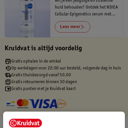
Wil je een jeugdige en stralende
huid behouden? Ontdek het NIVEA
Cellular Epigenetics serum met
epicelline!
Lees meer
Kruidvat is altijd voordelig
Gratis ophalen in de winkel
Op werkdagen voor 22:00 uur besteld, volgende dag in huis
Gratis thuisbezorgd vanaf 50.00
Gratis retourneren binnen 30 dagen
Gratis punten met je Kruidvat kaart
Over dit product