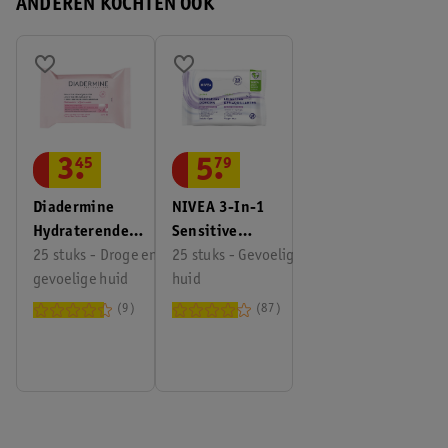
ANDEREN KOCHTEN OOK
3
.
45
5
.
79
Diadermine
NIVEA 3-In-1
Hydraterende
Sensitive
Reinigingsdoekjes
25 stuks - Droge en
Reinigingsdoekjes
25 stuks - Gevoelige
gevoelige huid
huid
9
87