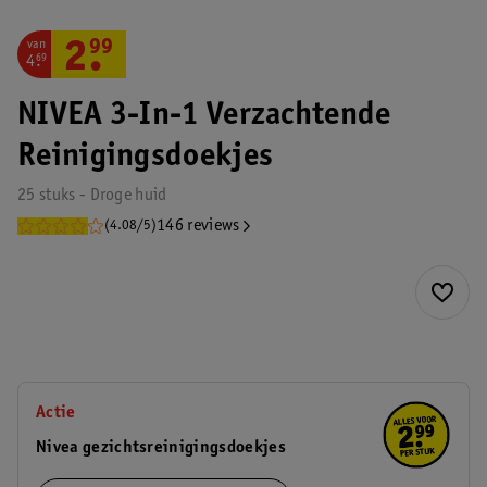
van
2
.
99
4
.
69
NIVEA 3-In-1 Verzachtende
Reinigingsdoekjes
25 stuks - Droge huid
146 reviews
(4.08/5)
Actie
Nivea gezichtsreinigingsdoekjes