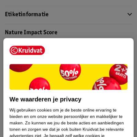
Etiketinformatie
Nature Impact Score
Dit product heeft (nog) geen Nature
Impact Score.
Meer informatie
Bestel & Bezorginformatie
We waarderen je privacy
Bekijk ook
Wij gebruiken cookies om je de beste online ervaring te
bieden en om onze website persoonlijker en makkelijker te
Meer
Nivea Skincare
Alle Reinigingsdoekjes
maken.
Zo kunnen we jou de beste acties en aanbiedingen
tonen en zorgen we dat je ook buiten Kruidvat.be relevante
Hoe controleren wij de reviews?
advertenties ziet.
Je bepaalt zelf welke cookies je