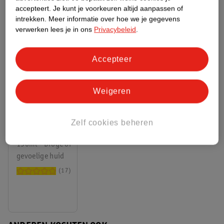
accepteert.
Je kunt je voorkeuren altijd aanpassen of
ANDEREN KOCHTEN OOK
intrekken.
Meer informatie over hoe we je gegevens
verwerken lees je in ons
Privacybeleid
.
Accepteer
Weigeren
6
.
69
NIVEA
Zelf cookies beheren
Verzachtende
Reinigingscrème
150ml - Droge of
gevoelige huid
17