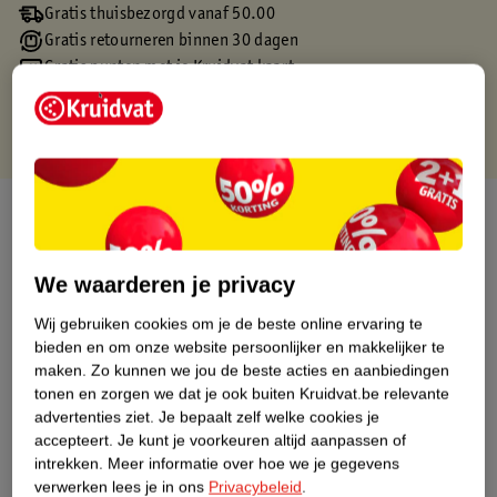
Gratis thuisbezorgd vanaf 50.00
Gratis retourneren binnen 30 dagen
Gratis punten met je Kruidvat kaart
Over dit product
Productinformatie
We waarderen je privacy
Wij gebruiken cookies om je de beste online ervaring te
Etiketinformatie
bieden en om onze website persoonlijker en makkelijker te
maken.
Zo kunnen we jou de beste acties en aanbiedingen
Nature Impact Score
tonen en zorgen we dat je ook buiten Kruidvat.be relevante
advertenties ziet.
Je bepaalt zelf welke cookies je
Dit product heeft (nog) geen Nature
accepteert.
Je kunt je voorkeuren altijd aanpassen of
Impact Score.
intrekken.
Meer informatie over hoe we je gegevens
Meer informatie
verwerken lees je in ons
Privacybeleid
.